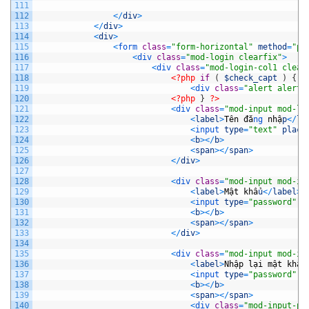
111
112
<
/
div
>
113
<
/
div
>
114
<
div
>
115
<
form 
class
=
"form-horizontal"
method
=
"po
116
<
div 
class
=
"mod-login clearfix"
>
117
<
div 
class
=
"mod-login-col1 clear
118
<?php
if
(
$check_capt
)
{
?
119
<
div 
class
=
"alert alert-
120
<?php
}
?>
121
<
div 
class
=
"mod-input mod-lo
122
<
label
>
T
ê
n
đă
ng 
nh
ậ
p
<
/
la
123
<
input 
type
=
"text"
place
124
<
b
>
<
/
b
>
125
<
span
>
<
/
span
>
126
<
/
div
>
127
128
<
div 
class
=
"mod-input mod-in
129
<
label
>
M
ậ
t
kh
ẩ
u
<
/
label
>
130
<
input 
type
=
"password"
n
131
<
b
>
<
/
b
>
132
<
span
>
<
/
span
>
133
<
/
div
>
134
135
<
div 
class
=
"mod-input mod-in
136
<
label
>
Nh
ậ
p
l
ạ
i
m
ậ
t
kh
ẩ
u
137
<
input 
type
=
"password"
n
138
<
b
>
<
/
b
>
139
<
span
>
<
/
span
>
140
<
div 
class
=
"mod-input-pa