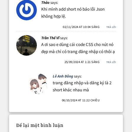
Thảo
says:
Khi mình add short nó báo lỗi Json
không hợp lệ.
02/11/2024 AT 10:04 SÁNG
TRẢ LỜI
Trần Thế Vĩ
says:
A ơi sao e dùng cái code CSS cho nút nó
đẹp mà chỉ có trang đăng nhập có thôi ạ
25/09/2024 AT 1:21 SÁNG
TRẢ LỜI
Lê Anh Đông
says:
trang đăng nhập và dăng ký là 2
short khác nhau mà
06/10/2024 AT 11:22 CHIỀU
Để lại một bình luận