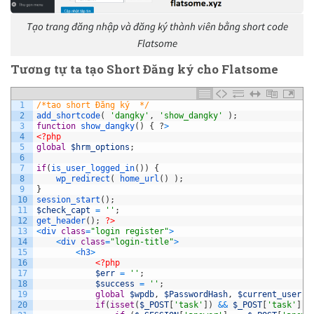
Tạo trang đăng nhập và đăng ký thành viên bằng short code
Flatsome
Tương tự ta tạo Short Đăng ký cho Flatsome
1
/*tao short Đăng ký  */
2
add_shortcode
(
'dangky'
,
'show_dangky'
)
;
3
function
show_dangky
(
)
{
?
>
4
<?php
5
global
$hrm_options
;
6
7
if
(
is_user_logged_in
(
)
)
{
8
wp_redirect
(
home_url
(
)
)
;
9
}
10
session_start
(
)
;
11
$check_capt
=
''
;
12
get_header
(
)
;
?>
13
<
div 
class
=
"login register"
>
14
<
div 
class
=
"login-title"
>
15
<
h3
>
16
<?php
17
$err
=
''
;
18
$success
=
''
;
19
global
$wpdb
,
$PasswordHash
,
$current_user
,
20
if
(
isset
(
$_POST
[
'task'
]
)
&&
$_POST
[
'task'
]
=