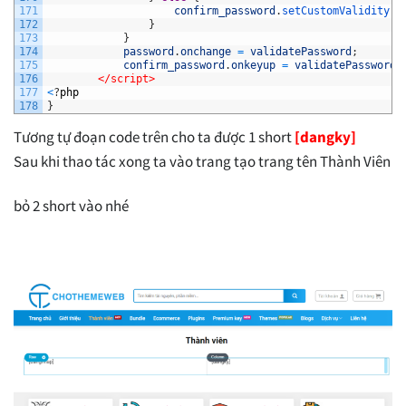
171
confirm_password
.
setCustomValidity
(
'
172
}
173
}
174
password
.
onchange
=
validatePassword
;
175
confirm_password
.
onkeyup
=
validatePassword
;
176
</script>
177
<
?
php
178
}
Tương tự đoạn code trên cho ta được 1 short
[dangky]
Sau khi thao tác xong ta vào trang tạo trang tên Thành Viên
bỏ 2 short vào nhé