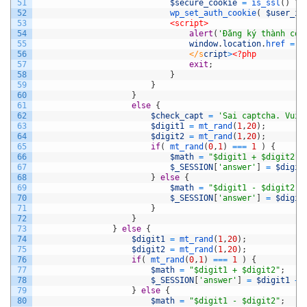
51
$secure_cookie
=
is_ssl
(
)
?
52
wp_set_auth_cookie
(
$user_id
53
<script>
54
alert
(
'Đăng ký thành côn
55
window
.
location
.
href
=
'
56
								</s
cript
>
<?php
57
exit
;
58
}
59
}
60
}
61
else
{
62
$check_capt
=
'Sai captcha. Vui 
63
$digit1
=
mt_rand
(
1
,
20
)
;
64
$digit2
=
mt_rand
(
1
,
20
)
;
65
if
(
mt_rand
(
0
,
1
)
===
1
)
{
66
$math
=
"$digit1 + $digit2"
;
67
$_SESSION
[
'answer'
]
=
$digit
68
}
else
{
69
$math
=
"$digit1 - $digit2"
;
70
$_SESSION
[
'answer'
]
=
$digit
71
}
72
}
73
}
else
{
74
$digit1
=
mt_rand
(
1
,
20
)
;
75
$digit2
=
mt_rand
(
1
,
20
)
;
76
if
(
mt_rand
(
0
,
1
)
===
1
)
{
77
$math
=
"$digit1 + $digit2"
;
78
$_SESSION
[
'answer'
]
=
$digit1
+
79
}
else
{
80
$math
=
"$digit1 - $digit2"
;