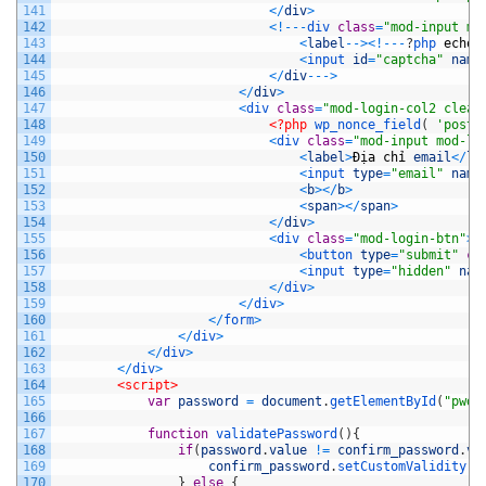
141
<
/
div
>
142
<
!
--
-
div 
class
=
"mod-input mo
143
<
label
--
>
<
!
--
-
?
php 
echo
144
<
input 
id
=
"captcha"
name
145
<
/
div
--
->
146
<
/
div
>
147
<
div 
class
=
"mod-login-col2 clear
148
<?php
wp_nonce_field
(
'post_
149
<
div 
class
=
"mod-input mod-lo
150
<
label
>
Đị
a
ch
ỉ
email
<
/
la
151
<
input 
type
=
"email"
name
152
<
b
>
<
/
b
>
153
<
span
>
<
/
span
>
154
<
/
div
>
155
<
div 
class
=
"mod-login-btn"
>
156
<
button 
type
=
"submit"
cl
157
<
input 
type
=
"hidden"
nam
158
<
/
div
>
159
<
/
div
>
160
<
/
form
>
161
<
/
div
>
162
<
/
div
>
163
<
/
div
>
164
<script>
165
var
password
=
document
.
getElementById
(
"pwd1
166
167
function
validatePassword
(
)
{
168
if
(
password
.
value
!=
confirm_password
.
va
169
confirm_password
.
setCustomValidity
(
"
170
}
else
{