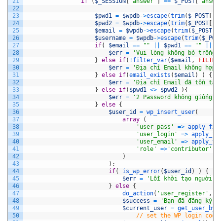
21
if
(
$_SESSION
[
'answer'
]
==
$_POST
[
'answe
22
23
$pwd1
=
$wpdb
->
escape
(
trim
(
$_POST
[
'p
24
$pwd2
=
$wpdb
->
escape
(
trim
(
$_POST
[
'p
25
$email
=
$wpdb
->
escape
(
trim
(
$_POST
[
'
26
$username
=
$wpdb
->
escape
(
trim
(
$_POS
27
if
(
$email
==
""
||
$pwd1
==
""
||
$
28
$err
=
'Vui lòng không bỏ trống 
29
}
else
if
(
!
filter_var
(
$email
,
FILTER
30
$err
=
'Địa chỉ Email không hợp 
31
}
else
if
(
email_exists
(
$email
)
)
{
32
$err
=
'Địa chỉ Email đã tồn tại
33
}
else
if
(
$pwd1
<>
$pwd2
)
{
34
$err
=
'2 Password không giống n
35
}
else
{
36
$user_id
=
wp_insert_user
(
37
array
(
38
'user_pass'
=
>
apply_fil
39
'user_login'
=
>
apply_fi
40
'user_email'
=
>
apply_fi
41
'role'
=
>
'contributor'
42
)
43
)
;
44
if
(
is_wp_error
(
$user_id
)
)
{
45
$err
=
'Lỗi khởi tạo người d
46
}
else
{
47
do_action
(
'user_register'
,
$
48
$success
=
'Bạn đã đăng ký t
49
$current_user
=
get_user_by
(
50
// set the WP login cook