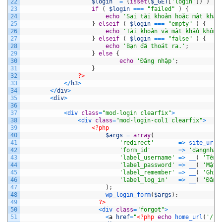
22
$login
=
(
isset
(
$_GET
[
'login'
]
)
)
?
23
if
(
$login
===
"failed"
)
{
24
echo
'Sai tài khoản hoặc mật khẩu
25
}
elseif
(
$login
===
"empty"
)
{
26
echo
'Tài khoản và mật khẩu không
27
}
elseif
(
$login
===
"false"
)
{
28
echo
'Bạn đã thoát ra.'
;
29
}
else
{
30
echo
'Đăng nhập'
;
31
}
32
?>
33
<
/
h3
>
34
<
/
div
>
35
<
div
>
36
37
<
div 
class
=
"mod-login clearfix"
>
38
<
div 
class
=
"mod-login-col1 clearfix"
>
39
<?php
40
$args
=
array
(
41
'redirect'
=
>
site_url
(
42
'form_id'
=
>
'dangnhap
43
'label_username'
=
>
__
(
'Tên 
44
'label_password'
=
>
__
(
'Mật 
45
'label_remember'
=
>
__
(
'Ghi 
46
'label_log_in'
=
>
__
(
'Đăng
47
)
;
48
wp_login_form
(
$args
)
;
49
?>
50
<
div 
class
=
"forgot"
>
51
<
a
href
=
"
<?php
echo
home_url
(
'/re