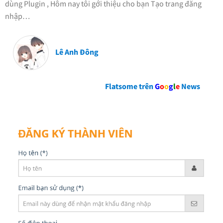
dùng Plugin , Hôm nay tôi gới thiệu cho bạn Tạo trang đăng
nhập…
Lê Anh Đông
Flatsome trên
G
o
o
g
l
e
News