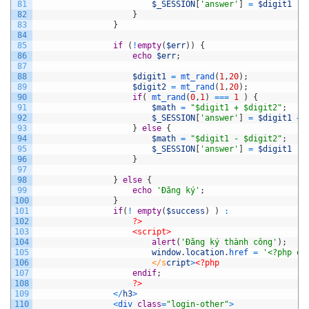
81
$_SESSION
[
'answer'
]
=
$digit1
-
82
}
83
}
84
85
if
(
!
empty
(
$err
)
)
{
86
echo
$err
;
87
88
$digit1
=
mt_rand
(
1
,
20
)
;
89
$digit2
=
mt_rand
(
1
,
20
)
;
90
if
(
mt_rand
(
0
,
1
)
===
1
)
{
91
$math
=
"$digit1 + $digit2"
;
92
$_SESSION
[
'answer'
]
=
$digit1
+
93
}
else
{
94
$math
=
"$digit1 - $digit2"
;
95
$_SESSION
[
'answer'
]
=
$digit1
-
96
}
97
98
}
else
{
99
echo
'Đăng ký'
;
100
}
101
if
(
!
empty
(
$success
)
)
:
102
?>
103
<script>
104
alert
(
'Đăng ký thành công'
)
;
105
window
.
location
.
href
=
'<?php ec
106
						</s
cript
>
<?php
107
endif
;
108
?>
109
<
/
h3
>
110
<
div 
class
=
"login-other"
>