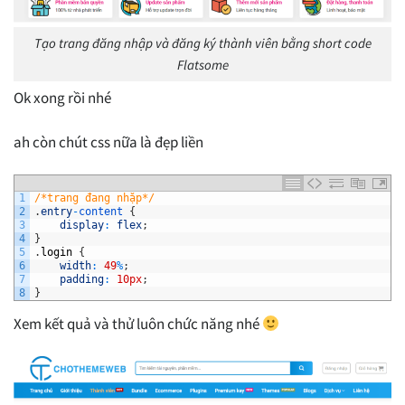
Tạo trang đăng nhập và đăng ký thành viên bằng short code
Flatsome
Ok xong rồi nhé
ah còn chút css nữa là đẹp liền
1
/*trang đang nhặp*/
2
.
entry
-
content
{
3
display
:
flex
;
4
}
5
.
login
{
6
width
:
49
%
;
7
padding
:
10px
;
8
}
Xem kết quả và thử luôn chức năng nhé