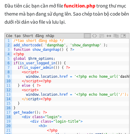
Đầu tiên các bạn cần mở file
funcition.php
trong thư mục
theme mà bạn đang sử dụng lên. Sao chép toàn bộ code bên
dưới rồi dán vào file và lưu lại.
Cóe tạo Short đăng nhập
1
/*tao short đăng nhập */
2
add_shortcode
(
'dangnhap'
,
'show_dangnhap'
)
;
3
function
show_dangnhap
(
)
{
?
>
4
<?php
5
global
$hrm_options
;
6
if
(
is_user_logged_in
(
)
)
{
7
if
(
is_super_admin
(
)
)
{
?>
8
<script>
9
window
.
location
.
href
=
'<?php echo home_url('
dashbo
10
</script>
<?php
11
}
else
{
?>
12
<script>
13
window
.
location
.
href
=
'<?php echo home_url('
/'); ?
14
    </s
cript
>
<?php
15
}
16
}
17
get_header
(
)
;
?>
18
<
div 
class
=
"login"
>
19
<
div 
class
=
"login-title"
>
20
<
h3
>
21
<?php