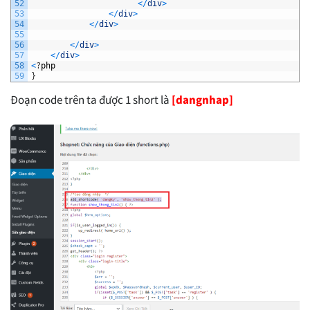
52
<
/
div
>
53
<
/
div
>
54
<
/
div
>
55
56
<
/
div
>
57
<
/
div
>
58
<
?
php
59
}
Đoạn code trên ta được 1 short là
[dangnhap]