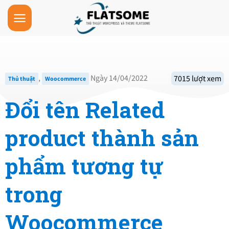
Skip
to
content
,
Ngày 14/04/2022
7015 lượt xem
Thủ thuật
Woocommerce
Đổi tên Related
product thành sản
phẩm tương tự
trong
Woocommerce