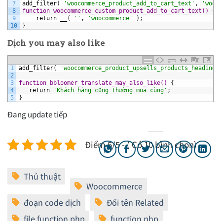
7
add_filter
(
'woocommerce_product_add_to_cart_text'
,
'wooc
8
function woocommerce_custom_product_add_to_cart_text() 
{
9
return
__
(
''
,
'woocommerce'
)
;
10
}
Dịch you may also like
1
add_filter
(
'woocommerce_product_upsells_products_heading'
2
3
function bbloomer_translate_may_also_like() 
{
4
return
'Khách hàng cũng thường mua cùng'
;
5
}
Đang update tiếp
Điểm 5/5 - ( Có 10 bình chọn)