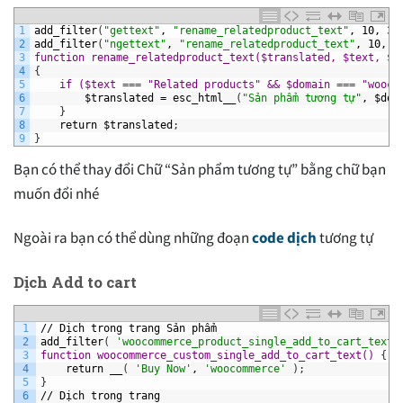
1
add_filter
(
"gettext"
,
"rename_relatedproduct_text"
,
10,
3
)
2
add_filter
(
"ngettext"
,
"rename_relatedproduct_text"
,
10,
3
3
function rename_relatedproduct_text($translated, $text, $d
4
{
5
if ($text === "Related products" && $domain === "wooco
6
$translated
=
esc_html__
(
"Sản phẩm tương tự"
,
$dom
7
}
8
return
$translated
;
9
}
Bạn có thể thay đổi Chữ “Sản phẩm tương tự” bằng chữ bạn
muốn đổi nhé
Ngoài ra bạn có thể dùng những đoạn
code dịch
tương tự
Dịch Add to cart
1
//
Dịch
trong
trang
Sản
phẩm
2
add_filter
(
'woocommerce_product_single_add_to_cart_text'
3
function woocommerce_custom_single_add_to_cart_text() 
{
4
return
__
(
'Buy Now'
,
'woocommerce'
)
;
5
}
6
//
Dịch
trong
trang