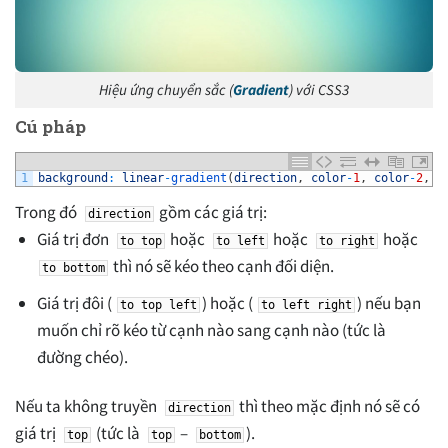
Hiệu ứng chuyển sắc (
Gradient
) với CSS3
Cú pháp
1
background
:
linear
-
gradient
(
direction
,
color
-
1
,
color
-
2
,
c
Trong đó
gồm các giá trị:
direction
Giá trị đơn
hoặc
hoặc
hoặc
to
top
to
left
to
right
thì nó sẽ kéo theo cạnh đối diện.
to
bottom
Giá trị đôi (
) hoặc (
) nếu bạn
to
top left
to
left right
muốn chỉ rõ kéo từ cạnh nào sang cạnh nào (tức là
đường chéo).
Nếu ta không truyền
thì theo mặc định nó sẽ có
direction
giá trị
(tức là
–
).
top
top
bottom