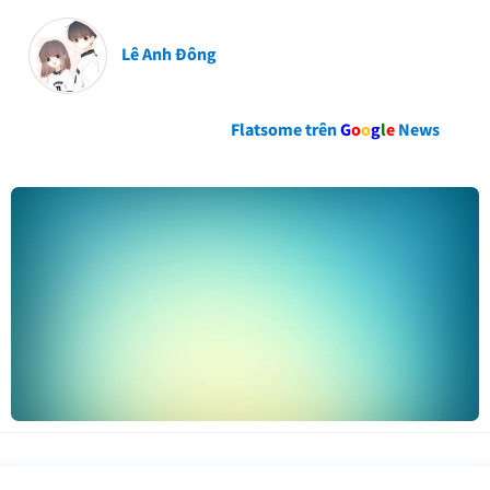
Lê Anh Đông
Flatsome trên
G
o
o
g
l
e
News