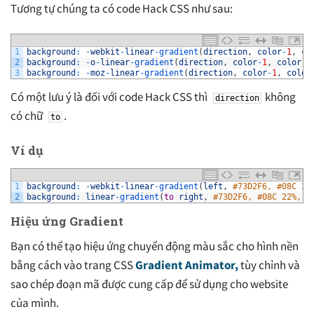
Tương tự chúng ta có code Hack CSS như sau:
1
background
:
-
webkit
-
linear
-
gradient
(
direction
,
color
-
1
,
co
2
background
:
-
o
-
linear
-
gradient
(
direction
,
color
-
1
,
color
-
2
3
background
:
-
moz
-
linear
-
gradient
(
direction
,
color
-
1
,
color
Có một lưu ý là đối với code Hack CSS thì
không
direction
có chữ
.
to
Ví dụ
1
background
:
-
webkit
-
linear
-
gradient
(
left
,
#73D2F6, #08C 22
2
background
:
linear
-
gradient
(
to
right
,
#73D2F6, #08C 22%, #
Hiệu ứng Gradient
Bạn có thể tạo hiệu ứng chuyển động màu sắc cho hình nền
bằng cách vào trang CSS
Gradient Animator,
tùy chỉnh và
sao chép đoạn mã được cung cấp để sử dụng cho website
của mình.