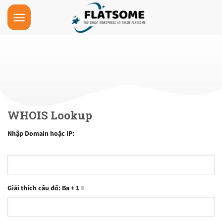
Skip
to
content
WHOIS Lookup
Nhập Domain hoặc IP:
Giải thích câu đố: Ba + 1 =