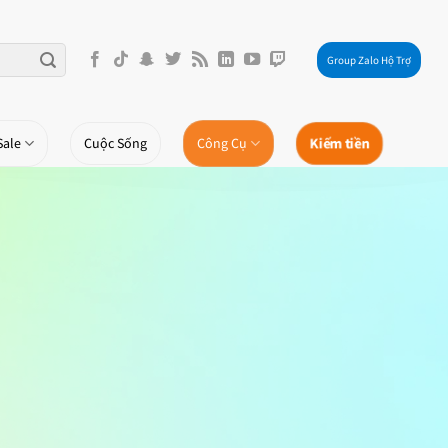
Group Zalo Hộ Trợ
Kiếm tiền
Sale
Cuộc Sống
Công Cụ