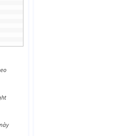
heo
ght
 này