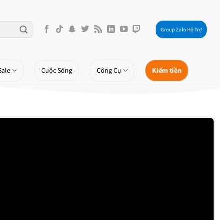
Group Zalo Hộ Trợ
Kiếm tiền
Sale
Cuộc Sống
Công Cụ