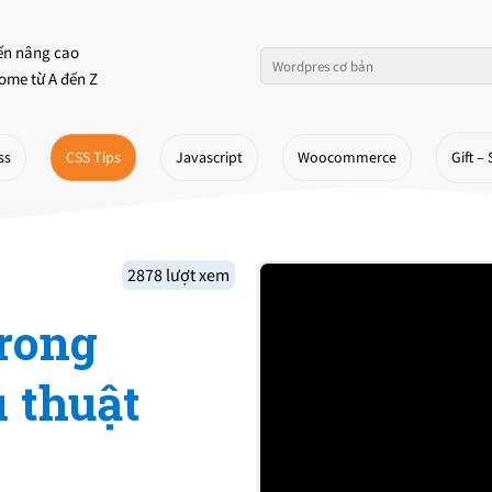
ến nâng cao
ome từ A đến Z
ss
CSS Tips
Javascript
Woocommerce
Gift – 
2878 lượt xem
trong
 thuật