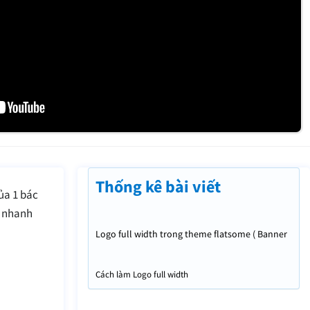
Thống kê bài viết
ủa 1 bác
y nhanh
Logo full width trong theme flatsome ( Banner
full width )
Cách làm Logo full width