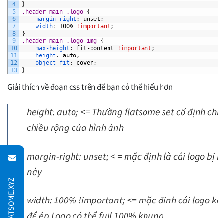
4
}
5
.header-main .logo 
{
6
margin-right
:
unset
;
7
width
:
100%
!important
;
8
}
9
.header-main .logo img 
{
10
max-height
:
fit-content
!important
;
11
height
:
auto
;
12
object-fit
:
cover
;
13
}
Giải thích về đoạn css trên để bạn có thể hiểu hơn
height: auto; <= Thường flatsome set cố định c
chiều rộng của hình ảnh
margin-right: unset; < = mặc định là cái logo 
này
width: 100% !important; <= mặc đinh cái logo 
để ép Logo có thể full 100% khung