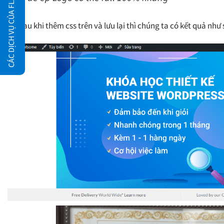
CÁC DỊCH VỤ CỦA FLATSOME.XYZ
OK sau khi thêm css trên và lưu lại thì chúng ta có kết quả như