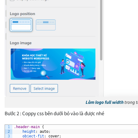
Làm logo full width
trong t
Bước 2 : Coppy css bên dưới bỏ vào là được nhé
1
.header-main 
{
2
height
:
auto
;
3
object-fit
:
cover
;