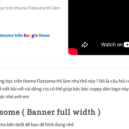
học trên theme Flatsome thì làm
atsome trên
G
o
o
g
l
e
News
ng học trên theme Flatsome thì làm như thế nào ? Đó là câu hỏi c
viết bài với vài dòng css có thể giúp bác bác coppy dán logo nà
ược nhé anh em
atsome ( Banner
full width )
mo bên dưới để bạn dể hình dung nhé