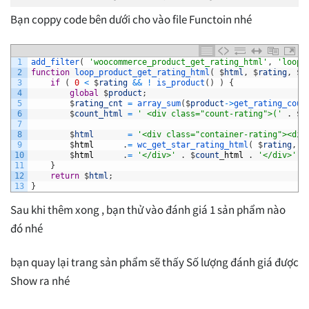
Bạn coppy code bên dưới cho vào file Functoin nhé
1
add_filter
(
'woocommerce_product_get_rating_html'
,
'loop_
2
function
loop_product_get_rating_html
(
$
html
,
$
rating
,
$
c
3
if
(
0
<
$
rating
&&
!
is_product
(
)
)
{
4
global
$
product
;
5
$
rating_cnt
=
array_sum
(
$
product
->
get_rating_coun
6
$
count_html
=
' <div class="count-rating">('
.
$
r
7
8
$
html
=
'<div class="container-rating"><div
9
$
html
.
=
wc_get_star_rating_html
(
$
rating
,
$
10
$
html
.
=
'</div>'
.
$
count
_
html
.
'</div>'
;
11
}
12
return
$
html
;
13
}
Sau khi thêm xong , bạn thử vào đánh giá 1 sản phẩm nào
đó nhé
bạn quay lại trang sản phẩm sẽ thấy Số lượng đánh giá được
Show ra nhé