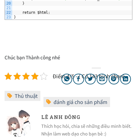
20
}
21
22
return
$html
;
23
}
Chúc bạn Thành công nhé
Điểm 4/5 - ( Có 143 bình chọn)
LÊ ANH ĐÔNG
Thích học hỏi, chia sẽ những điều minh biết.
Nhận làm web dạo cho bạn bè :)