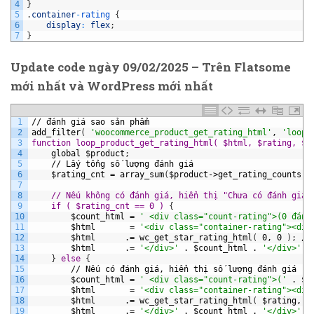
4
}
5
.
container
-
rating
{
6
display
:
flex
;
7
}
Update code ngày 09/02/2025 – Trên Flatsome
mới nhất và WordPress mới nhất
1
//
đánh
giá
sao
sản
phẩm
2
add_filter
(
'woocommerce_product_get_rating_html'
,
'loop_
3
function loop_product_get_rating_html( $html, $rating, $c
4
global
$product
;
5
//
Lấy
tổng
số
lượng
đánh
giá
6
$rating_cnt
=
array_sum
(
$product->get_rating_counts
(
)
7
8
// Nếu không có đánh giá, hiển thị "Chưa có đánh giá"
9
    if ( $rating_cnt == 0 ) 
{
10
$count_html
=
' <div class="count-rating">(0 đánh
11
$html
=
'<div class="container-rating"><div
12
$html
.=
wc_get_star_rating_html
(
0,
0
)
;
//
13
$html
.=
'</div>'
.
$count_html
.
'</div>'
;
14
}
else 
{
15
//
Nếu
có
đánh
giá,
hiển
thị
số
lượng
đánh
giá
16
$count_html
=
' <div class="count-rating">('
.
$r
17
$html
=
'<div class="container-rating"><div
18
$html
.=
wc_get_star_rating_html
(
$rating,
$
19
$html
.=
'</div>'
.
$count_html
.
'</div>'
;