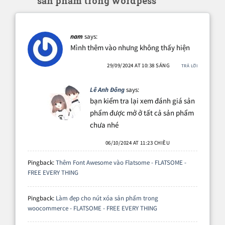
sản phẩm trong wordpess"
nam
says:
Mình thêm vào nhưng không thấy hiện
29/09/2024 AT 10:38 SÁNG
TRẢ LỜI
Lê Anh Đông
says:
bạn kiểm tra lại xem đánh giá sản
phẩm được mở ở tất cả sản phẩm
chưa nhé
06/10/2024 AT 11:23 CHIỀU
Pingback:
Thêm Font Awesome vào Flatsome - FLATSOME -
FREE EVERY THING
Pingback:
Làm đẹp cho nút xóa sản phẩm trong
woocommerce - FLATSOME - FREE EVERY THING