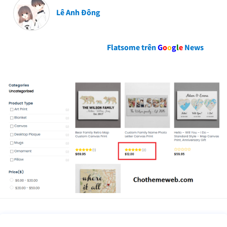
Lê Anh Đông
Flatsome trên
G
o
o
g
l
e
News