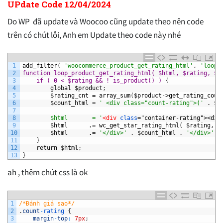
UPdate Code 12/04/2024
Do WP đã update và Woocoo cũng update theo nên code
trên có chút lỗi, Anh em Update theo code này nhé
1
add_filter
(
'woocommerce_product_get_rating_html'
,
'loop_
2
function loop_product_get_rating_html( $html, $rating, $c
3
if ( 0 < $rating && ! is_product() ) 
{
4
global
$product
;
5
$rating_cnt
=
array_sum
(
$product->get_rating_coun
6
$count_html
=
' <div class="count-rating">('
.
$r
7
8
        $html       = '
<div 
class
="container-rating"><div
9
$html
.=
wc_get_star_rating_html
(
$rating,
$
10
$html
.=
'</div>'
.
$count_html
.
'</div>'
;
11
}
12
return
$html
;
13
}
ah , thêm chút css là ok
1
/*Đánh giá sao*/
2
.
count
-
rating
{
3
margin
-
top
:
7px
;