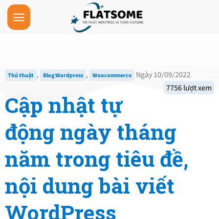
Skip
to
content
,
,
Ngày 10/09/2022
Thủ thuật
Blog Wordpress
Woocommerce
7756 lượt xem
Cập nhật tự
động ngày tháng
năm trong tiêu đề,
nội dung bài viết
WordPress