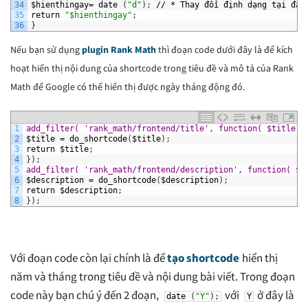
34
$hienthingay=
date
(
"d"
)
;
//
*
Thay
đổi
định
dạng
tại
đây
35
return
"$hienthingay"
;
36
}
Nếu bạn sử dụng
plugin Rank Math
thì đoạn code dưới đây là để kích
hoạt hiển thị nội dung của shortcode trong tiêu đề và mô tả của Rank
Math để Google có thể hiển thị được ngày tháng động đó.
1
add_filter( 'rank_math/frontend/title', function( $title )
2
$title
=
do_shortcode
(
$title
)
;
3
return
$title
;
4
}
)
;
5
add_filter( 'rank_math/frontend/description', function( $d
6
$description
=
do_shortcode
(
$description
)
;
7
return
$description
;
8
}
)
;
Với đoạn code còn lại chính là để
tạo shortcode
hiển thị
năm và tháng trong tiêu đề và nội dung bài viết. Trong đoạn
code này bạn chú ý đến 2 đoạn,
với
ở đây là
date
(
"Y"
)
;
Y