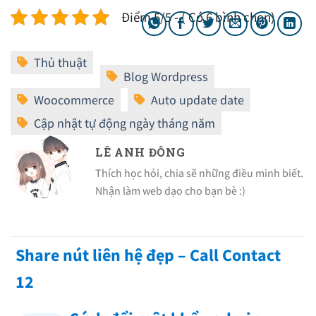
Điểm 5/5 - ( Có 6 bình chọn)
LÊ ANH ĐÔNG
Thích học hỏi, chia sẽ những điều minh biết.
Nhận làm web dạo cho bạn bè :)
Share nút liên hệ đẹp – Call Contact
12