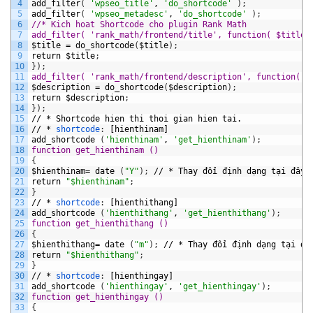
4
add_filter
(
'wpseo_title'
,
'do_shortcode'
)
;
5
add_filter
(
'wpseo_metadesc'
,
'do_shortcode'
)
;
6
//* Kich hoat Shortcode cho plugin Rank Math
7
add_filter( 'rank_math/frontend/title', function( $title 
8
$title
=
do_shortcode
(
$title
)
;
9
return
$title
;
10
}
)
;
11
add_filter( 'rank_math/frontend/description', function( $
12
$description
=
do_shortcode
(
$description
)
;
13
return
$description
;
14
}
)
;
15
//
*
Shortcode
hien
thi
thoi
gian
hien
tai.
16
//
*
shortcode
:
[hienthinam]
17
add_shortcode
(
'hienthinam'
,
'get_hienthinam'
)
;
18
function get_hienthinam ()
19
{
20
$hienthinam=
date
(
"Y"
)
;
//
*
Thay
đổi
định
dạng
tại
đây
21
return
"$hienthinam"
;
22
}
23
//
*
shortcode
:
[hienthithang]
24
add_shortcode
(
'hienthithang'
,
'get_hienthithang'
)
;
25
function get_hienthithang ()
26
{
27
$hienthithang=
date
(
"m"
)
;
//
*
Thay
đổi
định
dạng
tại
đâ
28
return
"$hienthithang"
;
29
}
30
//
*
shortcode
:
[hienthingay]
31
add_shortcode
(
'hienthingay'
,
'get_hienthingay'
)
;
32
function get_hienthingay ()
33
{