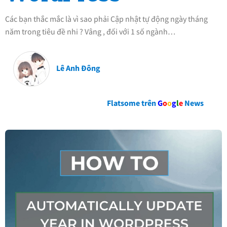
Các bạn thắc mắc là vì sao phải Cập nhật tự động ngày tháng
năm trong tiêu đề nhi ? Vâng , đối với 1 số ngành…
Lê Anh Đông
Flatsome trên
G
o
o
g
l
e
News