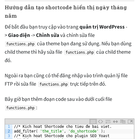
Hướng dẫn tạo shortcode hiển thị ngày tháng
năm
Để bắt đầu bạn truy cập vào trang
quản trị WordPress
-
>
Giao diện
->
Chỉnh sửa
và chỉnh sửa file
của theme bạn đang sử dụng. Nếu bạn dùng
functions.php
child theme thì hãy sửa file
của child theme
functions.php
đó.
Ngoài ra bạn cũng có thể đăng nhập vào trình quản lý file
FTP rồi sửa file
trực tiếp trên đó.
functions.php
Bây giờ bạn thêm đoạn code sau vào dưới cuối file
:
functions.php
1
//*
Kich
hoat
Shortcode
cho
tieu
đe
bai
viet.
2
add_filter
(
'the_title'
,
'do_shortcode'
)
;
3
//*
Kich
hoat
Shortcode
cho
plugin
SEO
Yoast