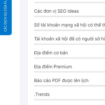
CÁC DỊCH VỤ CỦA FLATSOME.XYZ