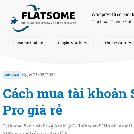
Skip
to
Wordpress từ cơ bản đ
content
Thủ thuật Theme Flats
Flatsome Update
Plugin WordPress
Theme WordPre
Ngày 07/05/2024
Gift - Sale
Cách mua tài khoản
Pro giá rẻ
Tài khoản Semrush Pro giá rẻ là gì ? – Tài khoản SEMrush là một l
SEMrush, một công cụ phân tích…