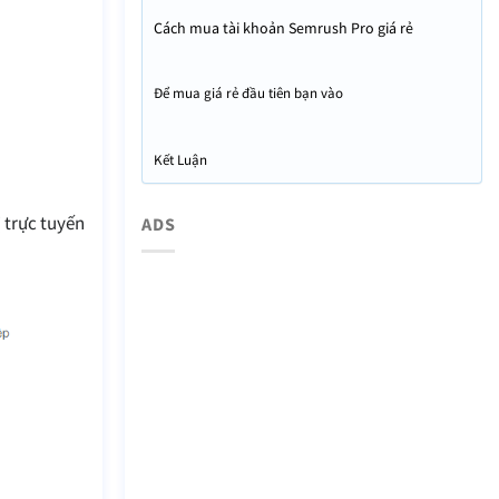
Cách mua tài khoản Semrush Pro giá rẻ
Để mua giá rẻ đầu tiên bạn vào
https://flatsome.xyz/tools để đăng ký
Kết Luận
 trực tuyến
ADS