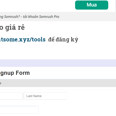
ụng Semrush? – tài khoản Semrush Pro
 giá rẻ
latsome.xyz/tools
để đăng ký