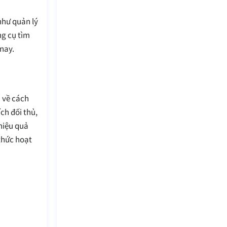
như quản lý
ng cụ tìm
nay.
n về cách
ch đối thủ,
hiệu quả
thức hoạt