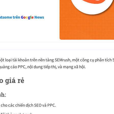
atsome trên
G
o
o
g
l
e
News
 một loại tài khoản trên nền tảng SEMrush, một công cụ phân tích 
 quảng cáo PPC, nội dung tiếp thị, và mạng xã hội.
 giá rẻ
sh:
ả cho các chiến dịch SEO và PPC.