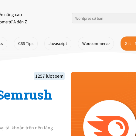
ến nâng cao
ome từ A đến Z
ss
CSS Tips
Javascript
Woocommerce
Gift – 
1257 lượt xem
 Semrush
oại tài khoản trên nền tảng