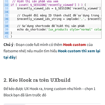
31
// Hiển thị sản phẩm vừa xem
32
if ( isset( $_SESSION['recently_viewed'] ) ) 
{
33
$recently_viewed_ids
=
$_SESSION['recently_viewed']
;
34
35
//
Chuyển
đổi
mảng
ID
thành
chuỗi
để
sử
dụng
trong
sh
36
$recently_viewed_ids_string
=
implode
(
','
,
$recently_
37
38
//
Sử
dụng
shortcode
để
hiển
thị
sản
phẩm
39
echo
do_shortcode
(
'[ux_products style="normal" column
40
}
41
}
Chú ý
: Đoạn code full mình có thêm
Hook custom
của
flatsome nhé( nếu muốn tìm hiểu
Hook custom thì xem lại
tại đây
)
2. Kéo Hook ra trên UXbuild
Để kéo được UX Hook ra, trong custom như hình – chọn 1
Block bạn đã làm trước đó