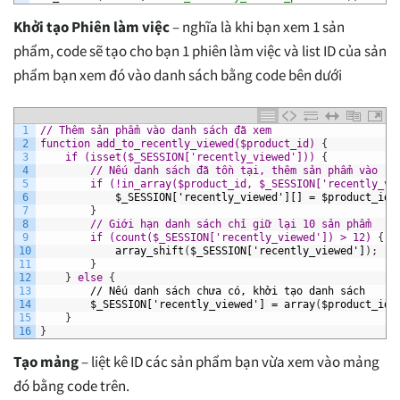
Khởi tạo Phiên làm việc
– nghĩa là khi bạn xem 1 sản
phẩm, code sẽ tạo cho bạn 1 phiên làm việc và list ID của sản
phẩm bạn xem đó vào danh sách bằng code bên dưới
1
// Thêm sản phẩm vào danh sách đã xem
2
function add_to_recently_viewed($product_id) 
{
3
if (isset($_SESSION['recently_viewed'])) 
{
4
// Nếu danh sách đã tồn tại, thêm sản phẩm vào
5
        if (!in_array($product_id, $_SESSION['recently_vi
6
$_SESSION['recently_viewed'][]
=
$product_id
;
7
}
8
// Giới hạn danh sách chỉ giữ lại 10 sản phẩm
9
        if (count($_SESSION['recently_viewed']) > 12) 
{
10
array_shift
(
$_SESSION['recently_viewed']
)
;
11
}
12
}
else 
{
13
//
Nếu
danh
sách
chưa
có,
khởi
tạo
danh
sách
14
$_SESSION['recently_viewed']
=
array
(
$product_id
)
15
}
16
}
Tạo mảng
– liệt kê ID các sản phẩm bạn vừa xem vào mảng
đó bằng code trên.