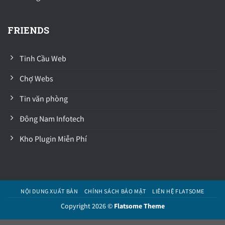
FRIENDS
Tinh Cầu Web
Chợ Webs
Tin văn phòng
Đông Nam Infotech
Kho Plugin Miễn Phí
NỘI DUNG XUẤT BẢN
CHÍNH SÁCH BẢO MẬT
LIÊN HỆ FLATSOME
Copyright 2026 ©
Flatsome Theme