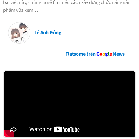
bài viết này, chúng ta sẽ tìm hiểu cách xây dựng chức năng sản
phẩm vừa xem…
Lê Anh Đông
Flatsome trên
G
o
o
g
l
e
News