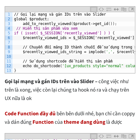
1
//
Gọi
lại
mạng
và
gán
IDs
trên
vào
Slider
2
global
$product
;
3
add_to_recently_viewed
(
$product->get_id
(
)
)
;
4
// Hiển thị sản phẩm vừa xem
5
if ( isset( $_SESSION['recently_viewed'] ) ) 
{
6
$recently_viewed_ids
=
$_SESSION['recently_viewed']
;
7
8
//
Chuyển
đổi
mảng
ID
thành
chuỗi
để
sử
dụng
trong
sh
9
$recently_viewed_ids_string
=
implode
(
','
,
$recently_
10
11
//
Sử
dụng
shortcode
để
hiển
thị
sản
phẩm
12
echo
do_shortcode
(
'[ux_products style="normal" column
13
}
Gọi lại mạng và gán IDs trên vào Slider –
công việc như
trên là xong, việc còn lại chúng ta hook nó ra và chạy trên
UX nữa là ok
Code Function đầy đủ
bên bên dưới nhé, bạn chỉ cần coppy
và dán đúng
Function
của
theme đang dùng
là được