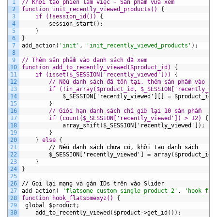
1
// Khởi tạo phiên làm việc - Sản phẩm vừa xem
2
function init_recently_viewed_products() 
{
3
if (!session_id()) 
{
4
session_start
(
)
;
5
}
6
}
7
add_action
(
'init'
,
'init_recently_viewed_products'
)
;
8
9
// Thêm sản phẩm vào danh sách đã xem
10
function add_to_recently_viewed($product_id) 
{
11
if (isset($_SESSION['recently_viewed'])) 
{
12
// Nếu danh sách đã tồn tại, thêm sản phẩm vào
13
        if (!in_array($product_id, $_SESSION['recently_vi
14
$_SESSION['recently_viewed'][]
=
$product_id
;
15
}
16
// Giới hạn danh sách chỉ giữ lại 10 sản phẩm
17
        if (count($_SESSION['recently_viewed']) > 12) 
{
18
array_shift
(
$_SESSION['recently_viewed']
)
;
19
}
20
}
else 
{
21
//
Nếu
danh
sách
chưa
có,
khởi
tạo
danh
sách
22
$_SESSION['recently_viewed']
=
array
(
$product_id
)
23
}
24
}
25
26
//
Gọi
lại
mạng
và
gán
IDs
trên
vào
Slider
27
add_action
(
'flatsome_custom_single_product_2'
,
'hook_fla
28
function hook_flatsomexyz() 
{
29
global
$product
;
30
add_to_recently_viewed
(
$product->get_id
(
)
)
;