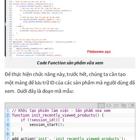
Code Function sản phẩm vừa xem
Để thực hiện chức năng này, trước hết, chúng ta cần tạo
một mảng để lưu trữ ID của các sản phẩm mà người dùng đã
xem. Dưới đây là đoạn mã mẫu:
1
// Khởi tạo phiên làm việc - Sản phẩm vừa xem
2
function init_recently_viewed_products() 
{
3
if (!session_id()) 
{
4
session_start
(
)
;
5
}
6
}
7
add_action
(
'init'
,
'init_recently_viewed_products'
)
;