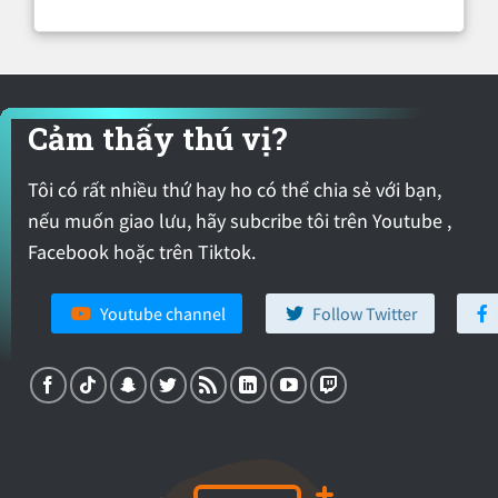
Cảm thấy thú vị?
Tôi có rất nhiều thứ hay ho có thể chia sẻ với bạn,
nếu muốn giao lưu, hãy subcribe tôi trên Youtube ,
Facebook hoặc trên Tiktok.
Youtube channel
Follow Twitter