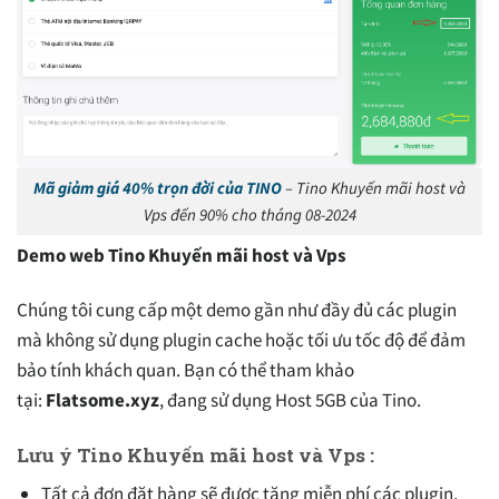
Mã giảm giá 40% trọn đời của TINO
– Tino Khuyến mãi host và
Vps đến 90% cho tháng 08-2024
Demo web Tino Khuyến mãi host và Vps
Chúng tôi cung cấp một demo gần như đầy đủ các plugin
mà không sử dụng plugin cache hoặc tối ưu tốc độ để đảm
bảo tính khách quan. Bạn có thể tham khảo
tại:
Flatsome.xyz
, đang sử dụng Host 5GB của Tino.
Lưu ý Tino Khuyến mãi host và Vps :
Tất cả đơn đặt hàng sẽ được tặng miễn phí các plugin,