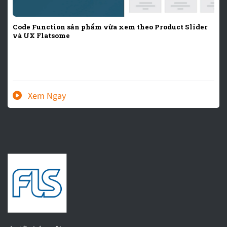
Code Function sản phẩm vừa xem theo Product Slider
và UX Flatsome