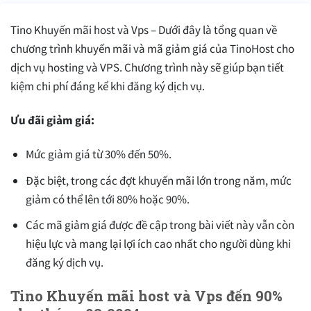
Tino Khuyến mãi host và Vps – Dưới đây là tổng quan về
chương trình khuyến mãi và mã giảm giá của TinoHost cho
dịch vụ hosting và VPS. Chương trình này sẽ giúp bạn tiết
kiệm chi phí đáng kể khi đăng ký dịch vụ.
Ưu đãi giảm giá:
Mức giảm giá từ 30% đến 50%.
Đặc biệt, trong các đợt khuyến mãi lớn trong năm, mức
giảm có thể lên tới 80% hoặc 90%.
Các mã giảm giá được đề cập trong bài viết này vẫn còn
hiệu lực và mang lại lợi ích cao nhất cho người dùng khi
đăng ký dịch vụ.
Tino Khuyến mãi host và Vps đến 90%