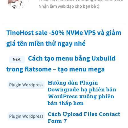
Nhận làm web dạo cho bạn bè :)
TinoHost sale -50% NVMe VPS và giảm
giá tên miền thử ngay nhé
Cách tạo menu bằng Uxbuild
trong flatsome – tạo menu mega
Hướng dẫn Plugin
Plugin Wordpress
Downgrade hạ phiên bản
WordPress xuống phiên
bản thấp hơn
Cách Upload Files Contact
Plugin Wordpress
Form 7