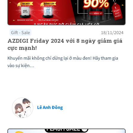
Gift - Sale
18/11/2024
AZDIGI Friday 2024 với 8 ngày giảm giá
cực mạnh!
Khuyến mãi không chỉ dừng lại ở màu đen! Hãy tham gia
vào sự kiện…
Lê Anh Đông