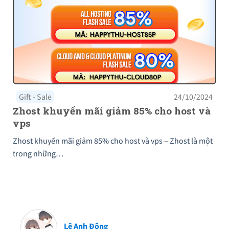
Gift - Sale
24/10/2024
Zhost khuyến mãi giảm 85% cho host và
vps
Zhost khuyến mãi giảm 85% cho host và vps – Zhost là một
trong những…
Lê Anh Đông