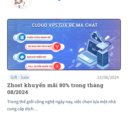
Gift - Sale
23/08/2024
Zhost khuyến mãi 80% trong tháng
08/2024
Trong thế giới công nghệ ngày nay, việc chọn lựa một nhà
cung cấp dịch…