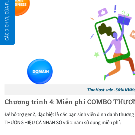
CÁC DỊCH VỤ CỦA FLATSOME.XYZ
TinoHost sale -50% NVMe
Chương trình 4: Miễn phí COMBO THƯ
Để hỗ trợ genZ, đặc biệt là các bạn sinh viên định danh thươ
THƯƠNG HIỆU CÁ NHÂN SỐ với 2 năm sử dụng miễn phí: