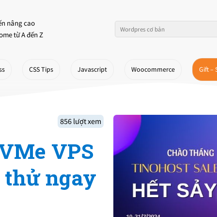
ến nâng cao
ome từ A đến Z
ss
CSS Tips
Javascript
Woocommerce
Gift – 
856 lượt xem
 NVMe VPS
n thử ngay