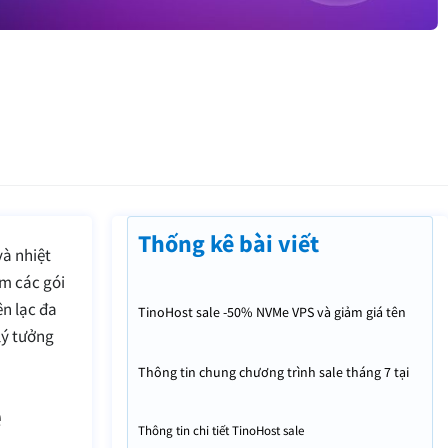
Thống kê bài viết
và nhiệt
ồm các gói
ên lạc đa
TinoHost sale -50% NVMe VPS và giảm giá tên
lý tưởng
miền thử ngay nhé
Thông tin chung chương trình sale tháng 7 tại
TinoHost
é
Thông tin chi tiết TinoHost sale