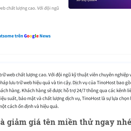
web chất lượng cao. Với đội ngũ
atsome trên
G
o
o
g
l
e
News
trữ web chất lượng cao. Với đội ngũ kỹ thuật viên chuyên nghiệp 
áp lưu trữ web hiệu quả và tin cậy. Dịch vụ của TinoHost bao g
hách hàng. Khách hàng sẽ được hỗ trợ 24/7 thông qua các kênh li
hiệu suất, bảo mật và chất lượng dịch vụ, TinoHost là sự lựa chọn 
ột cách ổn định và hiệu quả.
à giảm giá tên miền thử ngay nh