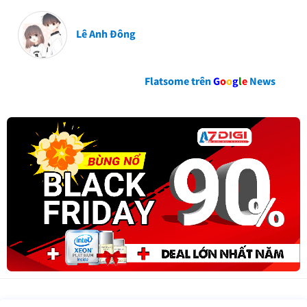
Lê Anh Đông
Flatsome trên
G
o
o
g
l
e
News