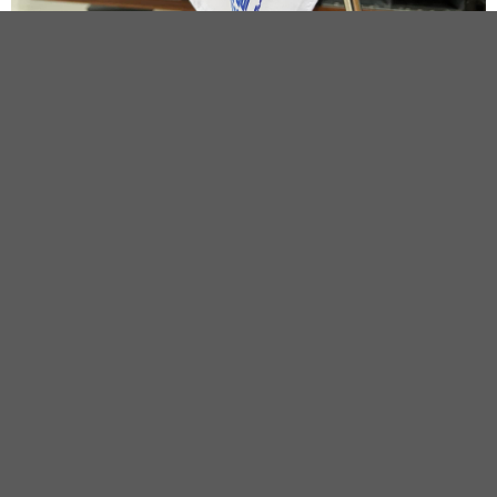
Chào mừng gói dịch vụ mới Cloud VPS GOLD – 10Gbps
Network Port, INTERDATA dành tặng Quý khách hàng chuỗi
4 chương trình ưu đãi hấp dẫn
Black Friday tại interdata giảm 80% giá
host
Chương trình 1: DEAL HOT MỖI NGÀY
(23-27/11/2022)
Giảm ngẫu nhiên 20-60% đói với VPS,
68% đối với
Hosting.
Mã giảm giá sẽ có mức giảm và số lượng kích hoạt giới
hạn khác nhau theo thời gian.