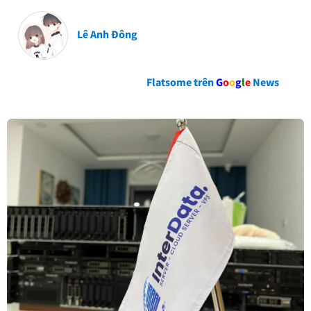
Lê Anh Đông
Flatsome trên
G
o
o
g
l
e
News