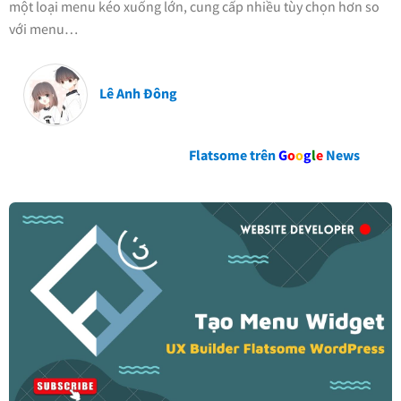
một loại menu kéo xuống lớn, cung cấp nhiều tùy chọn hơn so
với menu…
Lê Anh Đông
Flatsome trên
G
o
o
g
l
e
News