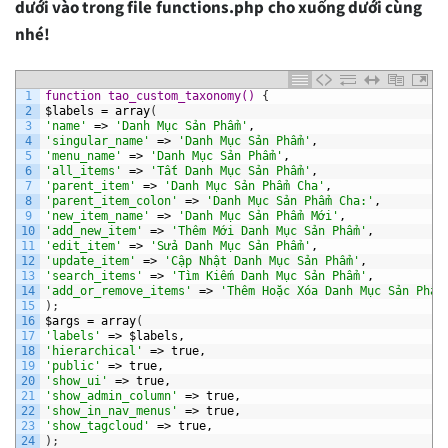
dưới vào trong file functions.php cho xuống dưới cùng
nhé!
1
function tao_custom_taxonomy() 
{
2
$labels
=
array
(
3
'name'
=>
'Danh Mục Sản Phẩm'
,
4
'singular_name'
=>
'Danh Mục Sản Phẩm'
,
5
'menu_name'
=>
'Danh Mục Sản Phẩm'
,
6
'all_items'
=>
'Tất Danh Mục Sản Phẩm'
,
7
'parent_item'
=>
'Danh Mục Sản Phẩm Cha'
,
8
'parent_item_colon'
=>
'Danh Mục Sản Phẩm Cha:'
,
9
'new_item_name'
=>
'Danh Mục Sản Phẩm Mới'
,
10
'add_new_item'
=>
'Thêm Mới Danh Mục Sản Phẩm'
,
11
'edit_item'
=>
'Sửa Danh Mục Sản Phẩm'
,
12
'update_item'
=>
'Cập Nhật Danh Mục Sản Phẩm'
,
13
'search_items'
=>
'Tìm Kiếm Danh Mục Sản Phẩm'
,
14
'add_or_remove_items'
=>
'Thêm Hoặc Xóa Danh Mục Sản Phẩm
15
)
;
16
$args
=
array
(
17
'labels'
=>
$labels,
18
'hierarchical'
=>
true,
19
'public'
=>
true,
20
'show_ui'
=>
true,
21
'show_admin_column'
=>
true,
22
'show_in_nav_menus'
=>
true,
23
'show_tagcloud'
=>
true,
24
)
;