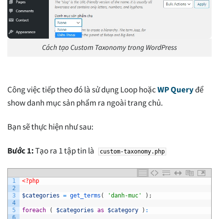
Cách tạo Custom Taxonomy trong WordPress
Công việc tiếp theo đó là sử dụng Loop hoặc
WP Query
để
show danh mục sản phẩm ra ngoài trang chủ.
Bạn sẽ thực hiện như sau:
Bước 1:
Tạo ra 1 tập tin là
custom-taxonomy.php
1
<?php
2
3
$categories
=
get_terms
(
'danh-muc'
)
;
4
5
foreach
(
$categories
as
$category
)
:
6