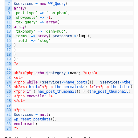
7
$services
=
new
WP_Query
(
8
array
(
9
'post_type'
=
>
'san-pham'
,
10
'showposts'
=
>
-
1
,
11
'tax_query'
=
>
array
(
12
array
(
13
'taxonomy'
=
>
'danh-muc'
,
14
'terms'
=
>
array
(
$category
->
slug
)
,
15
'field'
=
>
'slug'
16
)
17
)
18
)
19
)
;
20
?>
21
22
<h3>
<?php
echo
$category
->
name
;
?>
</h3>
23
<ul>
24
<?php
while
(
$services
->
have_posts
(
)
)
:
$services
->
the_po
25
<h2>
<a 
href
="
<?php
the_permalink
(
)
?>
">
<?php
the_title
(
)
;
26
<?php
if
(
has_post_thumbnail
(
)
)
{
the_post_thumbnail
(
'f
27
<?php
endwhile
;
?>
28
</ul>
29
30
<?php
31
$services
=
null
;
32
wp_reset_postdata
(
)
;
33
endforeach
;
34
?>