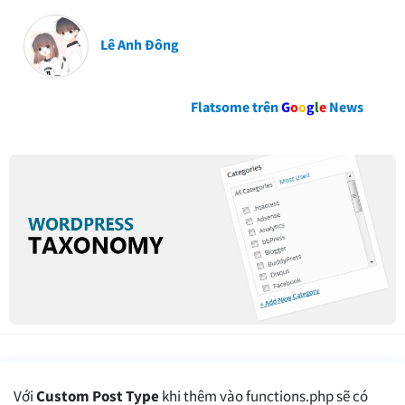
Lê Anh Đông
Flatsome trên
G
o
o
g
l
e
News
Với
Custom Post Type
khi thêm vào functions.php sẽ có