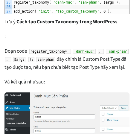
25
register_taxonomy
(
'danh-muc'
,
'san-pham'
,
$args
)
;
26
}
27
add_action
(
'init'
,
'tao_custom_taxonomy'
,
0
)
;
Lưu ý
Cách tạo Custom Taxonomy trong WordPress
:
Đoạn code
register_taxonomy
(
'danh-muc'
,
'san-pham'
đây chính là Custom Post Type đã
,
$args
)
;
san-pham
tạo được tạo, nếu bạn chưa biết tạo Post Type hãy xem lại.
Và kết quả như sau: