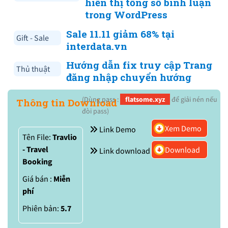
hiển thị tổng số bình luận
trong WordPress
Sale 11.11 giảm 68% tại
Gift - Sale
interdata.vn
Hướng dẫn fix truy cập Trang
Thủ thuật
đăng nhập chuyển hướng
(Dùng pass :
flatsome.xyz
để giải nén nếu
Thông tin Download
đòi pass)
Xem Demo
Link Demo
Tên File:
Travlio
- Travel
Download
Link download
Booking
Giá bán :
Miễn
phí
Phiên bản:
5.7