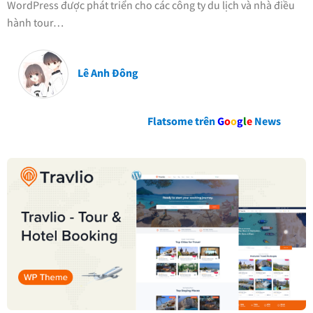
WordPress được phát triển cho các công ty du lịch và nhà điều
hành tour…
Lê Anh Đông
Flatsome trên
G
o
o
g
l
e
News