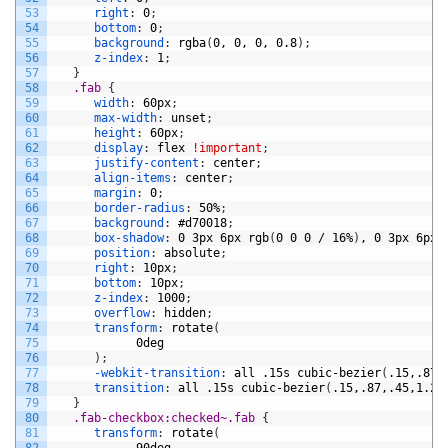
53
right
:
0
;
54
bottom
:
0
;
55
background
:
rgba
(
0,
0,
0,
0.8
)
;
56
z-index
:
1
;
57
}
58
.fab 
{
59
width
:
60px
;
60
max-width
:
unset
;
61
height
:
60px
;
62
display
:
flex
!important
;
63
justify-content
:
center
;
64
align-items
:
center
;
65
margin
:
0
;
66
border-radius
:
50%
;
67
background
:
#d70018
;
68
box-shadow
:
0
3px
6px
rgb
(
0
0
0
/
16%
)
,
0
3px
6px
69
position
:
absolute
;
70
right
:
10px
;
71
bottom
:
10px
;
72
z-index
:
1000
;
73
overflow
:
hidden
;
74
transform
:
rotate
(
75
0deg
76
)
;
77
-webkit-transition
:
all
.15s
cubic-bezier
(
.15,.87,
78
transition
:
all
.15s
cubic-bezier
(
.15,.87,.45,1.23
79
}
80
.fab-checkbox:checked~.fab 
{
81
transform
:
rotate
(