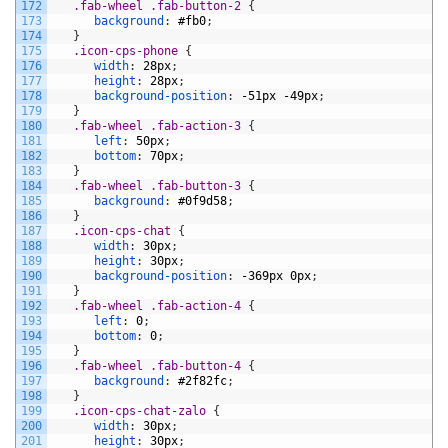
172
.fab-wheel .fab-button-2 
{
173
background
:
#fb0
;
174
}
175
.icon-cps-phone 
{
176
width
:
28px
;
177
height
:
28px
;
178
background-position
:
-51px
-49px
;
179
}
180
.fab-wheel .fab-action-3 
{
181
left
:
50px
;
182
bottom
:
70px
;
183
}
184
.fab-wheel .fab-button-3 
{
185
background
:
#0f9d58
;
186
}
187
.icon-cps-chat 
{
188
width
:
30px
;
189
height
:
30px
;
190
background-position
:
-369px
0px
;
191
}
192
.fab-wheel .fab-action-4 
{
193
left
:
0
;
194
bottom
:
0
;
195
}
196
.fab-wheel .fab-button-4 
{
197
background
:
#2f82fc
;
198
}
199
.icon-cps-chat-zalo 
{
200
width
:
30px
;
201
height
:
30px
;