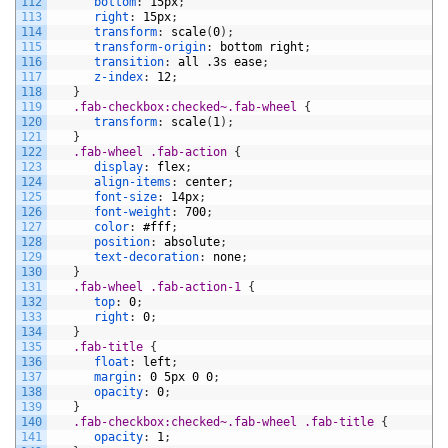
112
bottom
:
15px
;
113
right
:
15px
;
114
transform
:
scale
(
0
)
;
115
transform-origin
:
bottom
right
;
116
transition
:
all
.3s
ease
;
117
z-index
:
12
;
118
}
119
.fab-checkbox:checked~.fab-wheel 
{
120
transform
:
scale
(
1
)
;
121
}
122
.fab-wheel .fab-action 
{
123
display
:
flex
;
124
align-items
:
center
;
125
font-size
:
14px
;
126
font-weight
:
700
;
127
color
:
#fff
;
128
position
:
absolute
;
129
text-decoration
:
none
;
130
}
131
.fab-wheel .fab-action-1 
{
132
top
:
0
;
133
right
:
0
;
134
}
135
.fab-title 
{
136
float
:
left
;
137
margin
:
0
5px
0
0
;
138
opacity
:
0
;
139
}
140
.fab-checkbox:checked~.fab-wheel .fab-title 
{
141
opacity
:
1
;