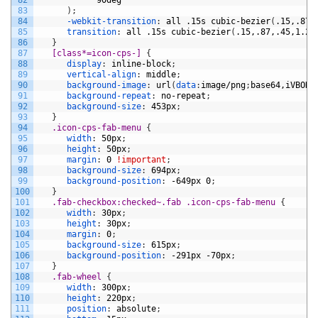
82
90deg
83
)
;
84
-webkit-transition
:
all
.15s
cubic-bezier
(
.15,.87,
85
transition
:
all
.15s
cubic-bezier
(
.15,.87,.45,1.23
86
}
87
[class*=icon-cps-] 
{
88
display
:
inline-block
;
89
vertical-align
:
middle
;
90
background-image
:
url
(
data
:
image/png
;
base64,
91
background-repeat
:
no-repeat
;
92
background-size
:
453px
;
93
}
94
.icon-cps-fab-menu 
{
95
width
:
50px
;
96
height
:
50px
;
97
margin
:
0
!important
;
98
background-size
:
694px
;
99
background-position
:
-649px
0
;
100
}
101
.fab-checkbox:checked~.fab .icon-cps-fab-menu 
{
102
width
:
30px
;
103
height
:
30px
;
104
margin
:
0
;
105
background-size
:
615px
;
106
background-position
:
-291px
-70px
;
107
}
108
.fab-wheel 
{
109
width
:
300px
;
110
height
:
220px
;
111
position
:
absolute
;