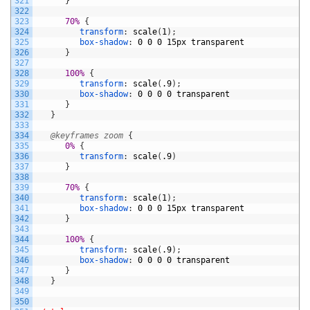
321
}
322
323
70% 
{
324
transform
:
scale
(
1
)
;
325
box-shadow
:
0
0
0
15px
transparent
326
}
327
328
100% 
{
329
transform
:
scale
(
.9
)
;
330
box-shadow
:
0
0
0
0
transparent
331
}
332
}
333
334
@keyframes zoom 
{
335
0% 
{
336
transform
:
scale
(
.9
)
337
}
338
339
70% 
{
340
transform
:
scale
(
1
)
;
341
box-shadow
:
0
0
0
15px
transparent
342
}
343
344
100% 
{
345
transform
:
scale
(
.9
)
;
346
box-shadow
:
0
0
0
0
transparent
347
}
348
}
349
350