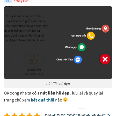
351
</style>
nút liên hệ đẹp
OK xong nhé ta có 1
nút liên hệ đẹp
, lưu lại và quay lại
trang chủ xem
kết quả thôi
nào
Điểm 5/5 - ( Có 16 bình chọn)