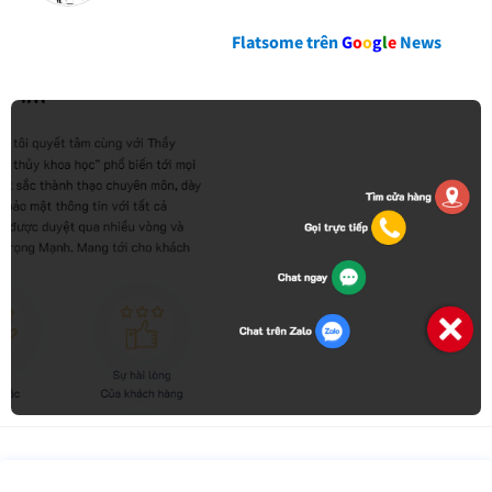
Flatsome trên
G
o
o
g
l
e
News