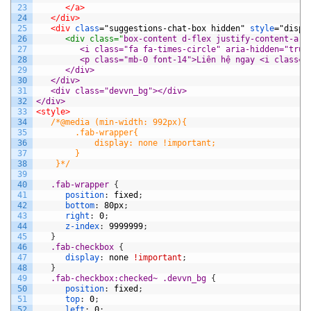
23
</a>
24
</div>
25
<div 
class
="suggestions-chat-box
hidden"
style
="displ
26
      <div class="
box-content d-flex justify-content-aro
27
         <i class="fa fa-times-circle" aria-hidden="true
28
         <p class="mb-0 font-14">Liên hệ ngay <i class="
29
      </div>
30
   </div>
31
   <div class="devvn_bg"></div>
32
</div>
33
<style>
34
/*@media (min-width: 992px){
35
        .fab-wrapper{
36
            display: none !important;
37
        }
38
    }*/
39
40
.fab-wrapper 
{
41
position
:
fixed
;
42
bottom
:
80px
;
43
right
:
0
;
44
z-index
:
9999999
;
45
}
46
.fab-checkbox 
{
47
display
:
none
!important
;
48
}
49
.fab-checkbox:checked~ .devvn_bg 
{
50
position
:
fixed
;
51
top
:
0
;
52
left
:
0
;