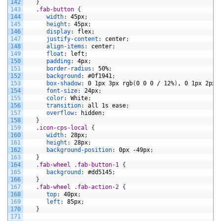
142
}
143
.fab-button 
{
144
width
:
45px
;
145
height
:
45px
;
146
display
:
flex
;
147
justify-content
:
center
;
148
align-items
:
center
;
149
float
:
left
;
150
padding
:
4px
;
151
border-radius
:
50%
;
152
background
:
#0f1941
;
153
box-shadow
:
0
1px
3px
rgb
(
0
0
0
/
12%
)
,
0
1px
2px
154
font-size
:
24px
;
155
color
:
White
;
156
transition
:
all
1s
ease
;
157
overflow
:
hidden
;
158
}
159
.icon-cps-local 
{
160
width
:
28px
;
161
height
:
28px
;
162
background-position
:
0px
-49px
;
163
}
164
.fab-wheel .fab-button-1 
{
165
background
:
#dd5145
;
166
}
167
.fab-wheel .fab-action-2 
{
168
top
:
40px
;
169
left
:
85px
;
170
}
171