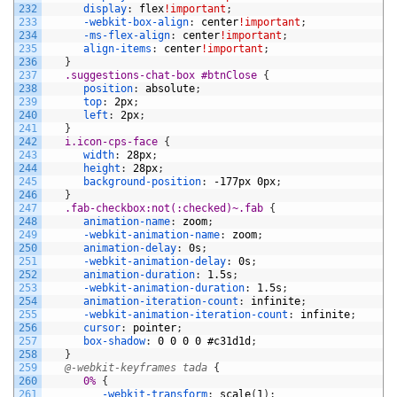
232
display
:
flex
!important
;
233
-webkit-box-align
:
center
!important
;
234
-ms-flex-align
:
center
!important
;
235
align-items
:
center
!important
;
236
}
237
.suggestions-chat-box #btnClose 
{
238
position
:
absolute
;
239
top
:
2px
;
240
left
:
2px
;
241
}
242
i.icon-cps-face 
{
243
width
:
28px
;
244
height
:
28px
;
245
background-position
:
-177px
0px
;
246
}
247
.fab-checkbox:not(:checked)~.fab 
{
248
animation-name
:
zoom
;
249
-webkit-animation-name
:
zoom
;
250
animation-delay
:
0s
;
251
-webkit-animation-delay
:
0s
;
252
animation-duration
:
1.5s
;
253
-webkit-animation-duration
:
1.5s
;
254
animation-iteration-count
:
infinite
;
255
-webkit-animation-iteration-count
:
infinite
;
256
cursor
:
pointer
;
257
box-shadow
:
0
0
0
0
#c31d1d
;
258
}
259
@-webkit-keyframes tada 
{
260
0% 
{
261
-webkit-transform
:
scale
(
1
)
;