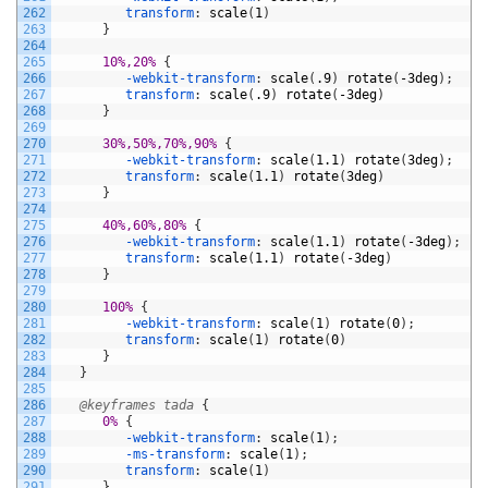
262
transform
:
scale
(
1
)
263
}
264
265
10%,20% 
{
266
-webkit-transform
:
scale
(
.9
)
rotate
(
-3deg
)
;
267
transform
:
scale
(
.9
)
rotate
(
-3deg
)
268
}
269
270
30%,50%,70%,90% 
{
271
-webkit-transform
:
scale
(
1.1
)
rotate
(
3deg
)
;
272
transform
:
scale
(
1.1
)
rotate
(
3deg
)
273
}
274
275
40%,60%,80% 
{
276
-webkit-transform
:
scale
(
1.1
)
rotate
(
-3deg
)
;
277
transform
:
scale
(
1.1
)
rotate
(
-3deg
)
278
}
279
280
100% 
{
281
-webkit-transform
:
scale
(
1
)
rotate
(
0
)
;
282
transform
:
scale
(
1
)
rotate
(
0
)
283
}
284
}
285
286
@keyframes tada 
{
287
0% 
{
288
-webkit-transform
:
scale
(
1
)
;
289
-ms-transform
:
scale
(
1
)
;
290
transform
:
scale
(
1
)
291
}