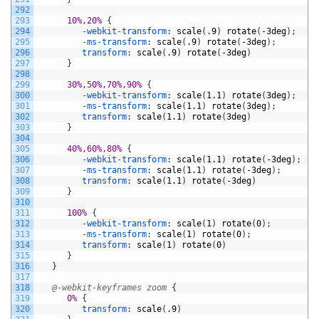
292
293
10%,20% 
{
294
-webkit-transform
:
scale
(
.9
)
rotate
(
-3deg
)
;
295
-ms-transform
:
scale
(
.9
)
rotate
(
-3deg
)
;
296
transform
:
scale
(
.9
)
rotate
(
-3deg
)
297
}
298
299
30%,50%,70%,90% 
{
300
-webkit-transform
:
scale
(
1.1
)
rotate
(
3deg
)
;
301
-ms-transform
:
scale
(
1.1
)
rotate
(
3deg
)
;
302
transform
:
scale
(
1.1
)
rotate
(
3deg
)
303
}
304
305
40%,60%,80% 
{
306
-webkit-transform
:
scale
(
1.1
)
rotate
(
-3deg
)
;
307
-ms-transform
:
scale
(
1.1
)
rotate
(
-3deg
)
;
308
transform
:
scale
(
1.1
)
rotate
(
-3deg
)
309
}
310
311
100% 
{
312
-webkit-transform
:
scale
(
1
)
rotate
(
0
)
;
313
-ms-transform
:
scale
(
1
)
rotate
(
0
)
;
314
transform
:
scale
(
1
)
rotate
(
0
)
315
}
316
}
317
318
@-webkit-keyframes zoom 
{
319
0% 
{
320
transform
:
scale
(
.9
)