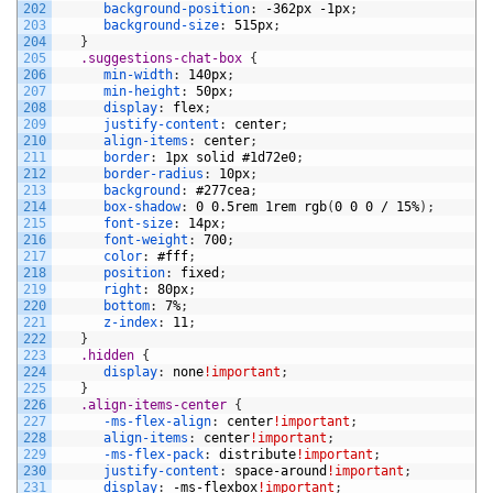
202
background-position
:
-362px
-1px
;
203
background-size
:
515px
;
204
}
205
.suggestions-chat-box 
{
206
min-width
:
140px
;
207
min-height
:
50px
;
208
display
:
flex
;
209
justify-content
:
center
;
210
align-items
:
center
;
211
border
:
1px
solid
#1d72e0
;
212
border-radius
:
10px
;
213
background
:
#277cea
;
214
box-shadow
:
0
0.5rem
1rem
rgb
(
0
0
0
/
15%
)
;
215
font-size
:
14px
;
216
font-weight
:
700
;
217
color
:
#fff
;
218
position
:
fixed
;
219
right
:
80px
;
220
bottom
:
7%
;
221
z-index
:
11
;
222
}
223
.hidden 
{
224
display
:
none
!important
;
225
}
226
.align-items-center 
{
227
-ms-flex-align
:
center
!important
;
228
align-items
:
center
!important
;
229
-ms-flex-pack
:
distribute
!important
;
230
justify-content
:
space-around
!important
;
231
display
:
-ms-flexbox
!important
;