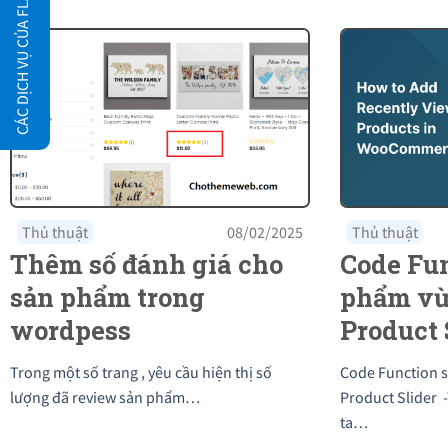
CÁC DỊCH VỤ CỦA FLATSOME.XYZ
Thủ thuật
08/02/2025
Thủ thuật
Thêm số đánh giá cho
Code Fu
sản phẩm trong
phẩm vừ
wordpess
Product 
Flatsom
Trong một số trang , yêu cầu hiện thị số
Code Function 
lượng đã review sản phẩm…
Product Slider -
ta…