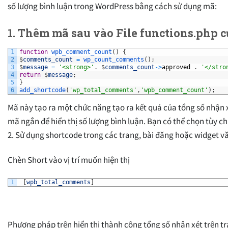
số lượng bình luận trong WordPress bằng cách sử dụng mã:
1. Thêm mã sau vào File functions.php c
1
function
wpb_comment_count
(
)
{
2
$
comments_count
=
wp_count_comments
(
)
;
3
$
message
=
'<strong>'
.
$
comments_count
->
approved
.
'</stro
4
return
$
message
;
5
}
6
add_shortcode
(
'wp_total_comments'
,
'wpb_comment_count'
)
;
Mã này tạo ra một chức năng tạo ra kết quả của tổng số nhận
mã ngắn để hiển thị số lượng bình luận. Bạn có thể chọn tùy c
2. Sử dụng shortcode trong các trang, bài đăng hoặc widget 
Chèn Short vào vị trí muốn hiện thị
1
[
wpb_total_comments
]
Phương pháp trên hiển thị thành công tổng số nhận xét trên t