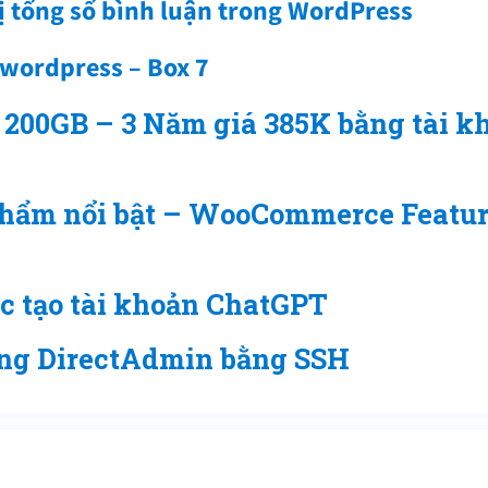
ị tổng số bình luận trong WordPress
 wordpress – Box 7
 200GB – 3 Năm giá 385K bằng tài k
 phẩm nổi bật – WooCommerce Featu
ớc tạo tài khoản ChatGPT
ng DirectAdmin bằng SSH