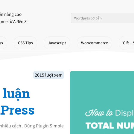
ến nâng cao
ome từ A đến Z
ss
CSS Tips
Javascript
Woocommerce
Gift – 
2615 lượt xem
 luận
dPress
nhiều cách , Dùng Plugin Simple