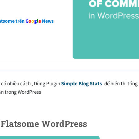
atsome trên
G
o
o
g
l
e
News
có nhiều cách , Dùng Plugin
Simple Blog Stats
để hiển thị tổng
uận trong WordPress
ng Flatsome WordPress