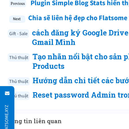
Plugin Simple Blog Stats hiển th
Chia sẽ liên hệ đẹp cho Flatsome
cách đăng ký Google Drive
Gift - Sale
Gmail Mình
Tạo nhãn nổi bật cho sản
Thủ thuật
Products
Hướng dẫn chi tiết các bư
Thủ thuật
Reset password Admin tro
Thủ thuật
Thông tin liên quan