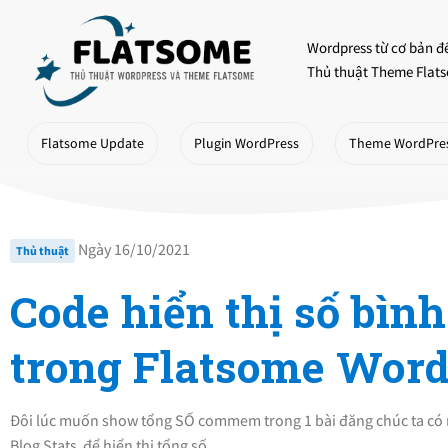
Skip
to
Wordpress từ cơ bản đ
content
Thủ thuật Theme Flats
Flatsome Update
Plugin WordPress
Theme WordPre
Ngày 16/10/2021
Thủ thuật
Code hiển thị số bình
trong Flatsome Wor
Đôi lúc muốn show tổng SỐ commem trong 1 bài đăng chúc ta có 
Blog Stats để hiển thị tổng số…