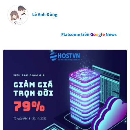
Lê Anh Đông
Flatsome trên
G
o
o
g
l
e
News