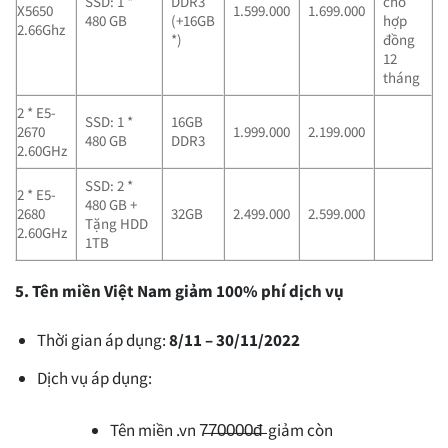
SSD: 1 *
DDR3
cho
X5650
1.599.000
1.699.000
480 GB
(+16GB
hợp
2.66Ghz
*)
đồng
12
tháng
2 * E5-
SSD: 1 *
16GB
2670
1.999.000
2.199.000
480 GB
DDR3
2.60GHz
SSD: 2 *
2 * E5-
480 GB +
2680
32GB
2.499.000
2.599.000
Tặng HDD
2.60GHz
1TB
5. Tên miền Việt Nam giảm 100% phí dịch vụ
Thời gian áp dụng:
8/11 – 30/11/2022
Dịch vụ áp dụng:
Tên miền .vn 7̶̶7̶̶0̶̶0̶̶0̶̶0̶̶đ̶ giảm còn