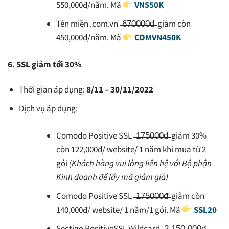
550,000đ/năm. Mã
VN550K
Tên miền .com.vn ̶6̶̶7̶̶0̶̶0̶̶0̶̶0̶̶đ̶ giảm còn
450,000đ/năm. Mã
COMVN450K
6. SSL giảm tới 30%
Thời gian áp dụng:
8/11 – 30/11/2022
Dịch vụ áp dụng:
Comodo Positive SSL ̶1̶̶7̶̶5̶̶0̶̶0̶̶0̶̶đ̶ giảm 30%
còn 122,000đ/ website/ 1 năm khi mua từ 2
gói
(Khách hàng vui lòng liên hệ với Bộ phận
Kinh doanh để lấy mã giảm giá)
Comodo Positive SSL ̶1̶̶7̶̶5̶̶0̶̶0̶̶0̶̶đ̶ giảm còn
140,000đ/ website/ 1 năm/1 gói. Mã
SSL20
Sectigo PositiveSSL Wildcard ̶2̶̶.̶̶1̶̶5̶̶0̶̶.̶̶0̶̶0̶̶0̶̶đ̶