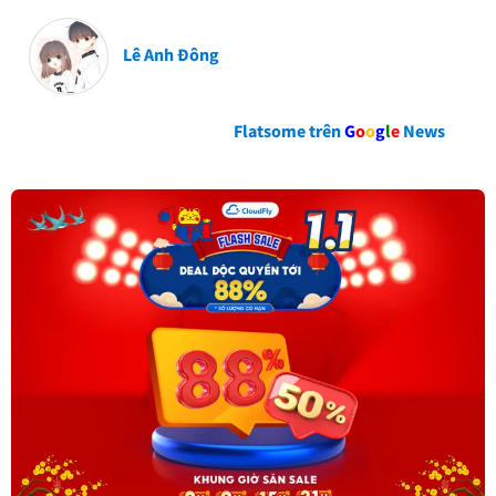
Lê Anh Đông
Flatsome trên
G
o
o
g
l
e
News