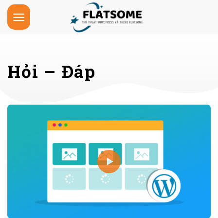
Skip
to
content
Hỏi – Đáp