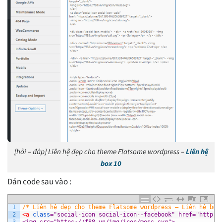
[hỏi – đáp] Liên hệ đẹp cho theme Flatsome wordpress –
Liên hệ
box 10
Dán code sau vào :
1
/* Liên hệ đẹp cho theme Flatsome wordpress – Liên hệ box
2
<a 
class
="social-icon social-icon--facebook" href="http:/
3
<img src="https://f88.vn/img/icon/mess.svg">