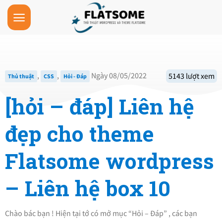
Skip
to
content
,
,
Ngày 08/05/2022
5143 lượt xem
Thủ thuật
CSS
Hỏi - Đáp
[hỏi – đáp] Liên hệ
đẹp cho theme
Flatsome wordpress
– Liên hệ box 10
Chào bác bạn ! Hiện tại tớ có mở mục “Hỏi – Đáp” , các bạn