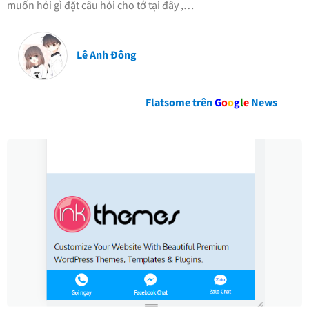
muốn hỏi gì đặt câu hỏi cho tớ tại đây ,…
Lê Anh Đông
Flatsome trên
G
o
o
g
l
e
News