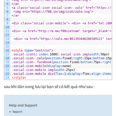
4
</a>
5
<a class="social-icon social-icon--zalo" href="https://za
6
 <img src="https://f88.vn/img/icon/zalo.svg"> 
7
</a>
8
9
<div class="social-icon-mobile"> <div> <a href="tel:18006
10
11
<div> <a href="http://m.me/f88vietnam" target="_blank"> <
12
13
 <div> <a href="https://zalo.me/861393446206589121" targe
14
15
16
<style 
type
="text/css">
17
.social-icon
{
z-index
:
1000
}
.social-icon img
{
width
:
50px
}
18
.social-icon--zalo
{
position
:
fixed
;
right
:
15px
;
bottom
:
15px
;
19
.social-icon--facebook
{
position
:
fixed
;
bottom
:
75px
;
right
:
1
20
.social-icon-mobile
{
display
:
none
}
21
.social-icon-mobile img
{
width
:
25px
}
22
.social-icon-mobile div
{
flex
:
1
;
display
:
flex
;
align-items
:
c
23
</style>
sau khi dán xong lưu lại bạn sẽ có kết quả như sau :