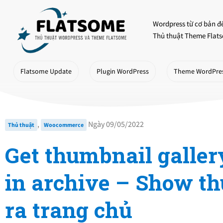
Skip
to
Wordpress từ cơ bản đ
content
Thủ thuật Theme Flats
Flatsome Update
Plugin WordPress
Theme WordPre
,
Ngày 09/05/2022
Thủ thuật
Woocommerce
Get thumbnail galler
in archive – Show t
ra trang chủ