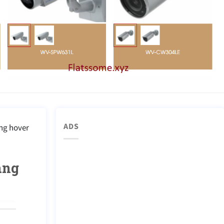
ADS
ứng hover
ang