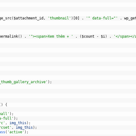
ge_src
(
$attachment_id,
'thumbnail'
)
[0]
.
'" data-full="'
.
wp_ge
permalink
(
)
.
'"><span>Xem thêm + '
.
(
$count
-
$i
)
.
'</span></
_thumb_gallery_archive'
)
;
(
)
{
mall'
)
;
a-full'
)
;
rc'
,
img_this
)
;
rcset'
,
img_this
)
;
ass
(
'active'
)
;