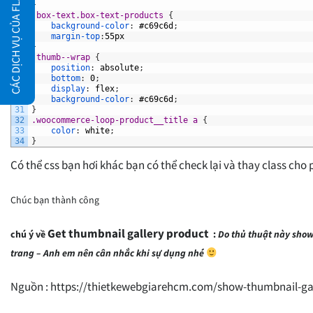
CÁC DỊCH VỤ CỦA FLATSOME.XYZ
21
}
22
.box-text.box-text-products 
{
23
background-color
:
#c69c6d
;
24
margin-top
:
55px
25
}
26
.thumb--wrap 
{
27
position
:
absolute
;
28
bottom
:
0
;
29
display
:
flex
;
30
background-color
:
#c69c6d
;
31
}
32
.woocommerce-loop-product__title a 
{
33
color
:
white
;
34
}
Có thể css bạn hơi khác bạn có thể check lại và thay class cho
Chúc bạn thành công
Get thumbnail gallery product
chú ý về
:
Do thủ thuật này show
trang – Anh em nên cân nhắc khi sự dụng nhé
Nguồn : https://thietkewebgiarehcm.com/show-thumbnail-gal