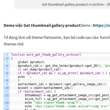
Get thumbnail gallery product in archive – 
Demo việc Get thumbnail gallery product
Demo :
https://
Tớ đang làm với theme Flatssome , bạn bỏ code sau vào funct
themes nhé
1
function work_get_thumb_gallery_archive()
2
{
3
global
$product
;
4
$product_cat
=
get_the_terms
(
$product->get_ID
(
)
,
'pr
5
//
var_dump
(
$product_cat
)
;
6
if ( $product_cat && ! is_wp_error( $product_cat ) ) 
7
echo
''
;
8
}
9
$attachment_ids
=
$product->get_gallery_image_ids
(
)
;
10
$count
=
count
(
$attachment_ids
)
;
11
if ($attachment_ids) 
{
12
$thumbnail
=
wp_get_attachment_image_src
(
get_post
13
$size_full
=
wp_get_attachment_image_src
(
get_post
14
echo
'<div class="thumb--wrap">'
;
15
echo
'<div class="thumb--items active"><img src="
16
$i
=
0
;