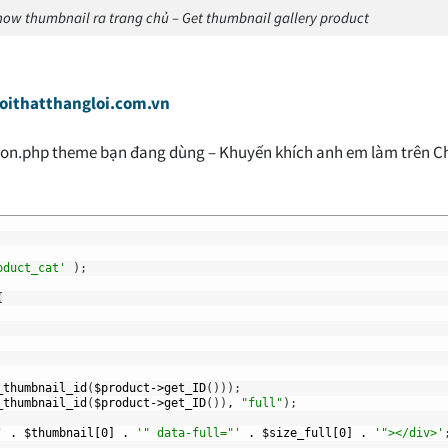
Show thumbnail ra trang chủ – Get thumbnail gallery product
noithatthangloi.com.vn
ion.php theme bạn đang dùng – Khuyến khích anh em làm trên Ch
oduct_cat'
)
;
{
_thumbnail_id
(
$product->get_ID
(
)
)
)
;
_thumbnail_id
(
$product->get_ID
(
)
)
,
"full"
)
;
'
.
$thumbnail[0]
.
'" data-full="'
.
$size_full[0]
.
'"></div>'