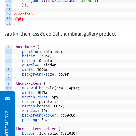
46
jQuery
(
this
)
.
addClass
(
'active'
)
;
47
}
)
;
48
49
</script>
50
<?php
51
}
sau khi thêm css để có Get thumbnail gallery product
1
.box-image 
{
2
position
:
relative
;
3
height
:
270px
;
4
margin
:
0
auto
;
5
overflow
:
hidden
;
6
width
:
100%
;
7
background-size
:
cover
;
8
}
9
.thumb--items 
{
10
max-width
:
calc
(
25%
-
4px
)
;
11
width
:
100%
;
12
margin-right
:
5px
;
13
cursor
:
pointer
;
14
margin-bottom
:
60px
;
15
z-index
:
99
;
16
background-color
:
#c69c6d
;
17
padding
:
5px
;
18
}
19
.thumb--items.active 
{
20
border
:
1px
solid
#c31010
;