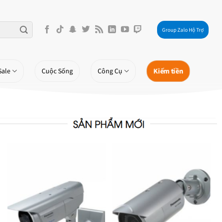
Group Zalo Hộ Trợ
Kiếm tiền
Sale
Cuộc Sống
Công Cụ