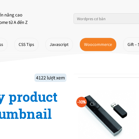
ến nâng cao
ome từ A đến Z
ss
CSS Tips
Javascript
Woocommerce
Gift – 
4122 lượt xem
y product
humbnail