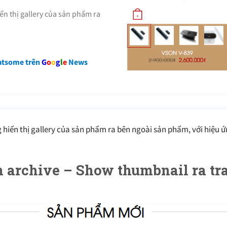
ển thị gallery của sản phẩm ra
atsome trên
G
o
o
g
l
e
News
 hiển thị gallery của sản phẩm ra bên ngoài sản phẩm, với hiệu 
n archive – Show thumbnail ra tr