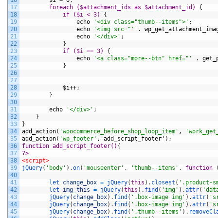
17
foreach ($attachment_ids as $attachment_id) 
{
18
if ($i < 3) 
{
19
echo
'<div class="thumb--items">'
;
20
echo
'<img src="'
.
wp_get_attachment_ima
21
echo
'</div>'
;
22
}
23
if ($i == 3) 
{
24
echo
'<a class="more--btn" href="'
.
get_
25
}
26
27
28
$i++
;
29
}
30
31
echo
'</div>'
;
32
}
33
}
34
add_action
(
'woocommerce_before_shop_loop_item'
,
'work_get
35
add_action
(
'wp_footer'
,'add_script_footer'
)
;
36
function add_script_footer()
{
37
?>
38
<script>
39
jQuery
(
'body'
)
.
on
(
'mouseenter'
,
'thumb--items'
,
function
40
41
let 
change_box
=
jQuery
(
this
)
.
closest
(
'.product-s
42
let 
img_this
=
jQuery
(
this
)
.
find
(
'img'
)
.
attr
(
'dat
43
jQuery
(
change_box
)
.
find
(
'.box-image img'
)
.
attr
(
's
44
jQuery
(
change_box
)
.
find
(
'.box-image img'
)
.
attr
(
's
45
jQuery
(
change_box
)
.
find
(
'.thumb--items'
)
.
removeCl