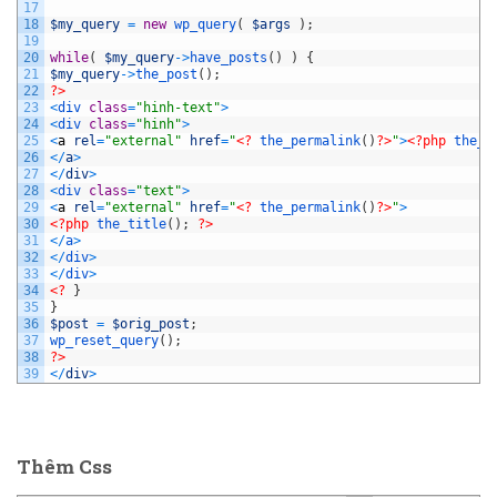
17
18
$my_query
=
new
wp_query
(
$args
)
;
19
20
while
(
$my_query
->
have_posts
(
)
)
{
21
$my_query
->
the_post
(
)
;
22
?>
23
<
div 
class
=
"hinh-text"
>
24
<
div 
class
=
"hinh"
>
25
<
a
rel
=
"external"
href
=
"
<?
the_permalink
(
)
?>
"
>
<?php
the_p
26
<
/
a
>
27
<
/
div
>
28
<
div 
class
=
"text"
>
29
<
a
rel
=
"external"
href
=
"
<?
the_permalink
(
)
?>
"
>
30
<?php
the_title
(
)
;
?>
31
<
/
a
>
32
<
/
div
>
33
<
/
div
>
34
<?
}
35
}
36
$post
=
$orig_post
;
37
wp_reset_query
(
)
;
38
?>
39
<
/
div
>
Thêm Css