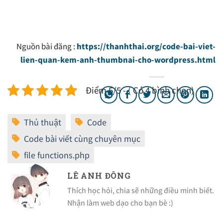
Nguồn bài đăng :
https://thanhthai.org/code-bai-viet-
lien-quan-kem-anh-thumbnai-cho-wordpress.html
Điểm 5/5 - ( Có 4 bình chọn)
LÊ ANH ĐÔNG
Thích học hỏi, chia sẽ những điều minh biết.
Nhận làm web dạo cho bạn bè :)