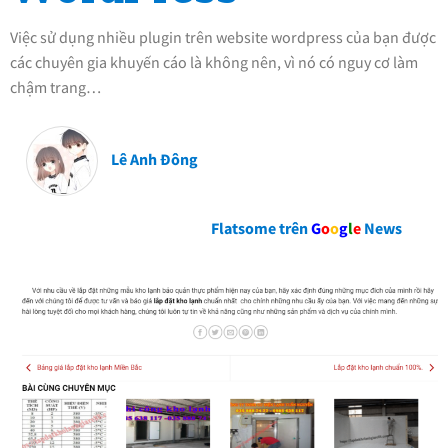
Việc sử dụng nhiều plugin trên website wordpress của bạn được
các chuyên gia khuyến cáo là không nên, vì nó có nguy cơ làm
chậm trang…
Lê Anh Đông
Flatsome trên
G
o
o
g
l
e
News