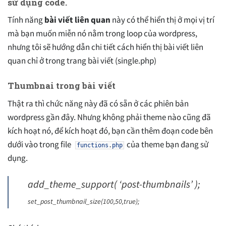
sử dụng code.
Tính năng
bài viết liên quan
này có thể hiển thị ở mọi vị trí
mà bạn muốn miễn nó nằm trong loop của wordpress,
nhưng tôi sẽ hướng dẫn chi tiết cách hiển thị bài viết liên
quan chỉ ở trong trang bài viết (single.php)
Thumbnai trong bài viết
Thật ra thì chức năng này đã có sẵn ở các phiên bản
wordpress gần đây. Nhưng không phải theme nào cũng đã
kích hoạt nó, để kích hoạt đó, bạn cần thêm đoạn code bên
dưới vào trong file
của theme bạn đang sử
functions
.
php
dụng.
add_theme_support
(
‘post-thumbnails’
)
;
set_post_thumbnail_size
(
100
,
50
,
true
)
;