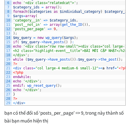
6
echo
'<div class="relatedcat">'
;
7
$category_ids
=
array
(
)
;
8
foreach
(
$categories
as
$individual_category
)
$category_id
9
$args
=
array
(
10
'category__in'
=
>
$category_ids
,
11
'post__not_in'
=
>
array
(
get_the_ID
(
)
)
,
12
'posts_per_page'
=
>
9
,
13
)
;
14
$my_query
=
new
wp_query
(
$args
)
;
15
if
(
$my_query
->
have_posts
(
)
)
:
16
echo
'<div class="row row-small"><div class="col large-12
17
<h2 class="highlight-event__title">BÀI MỚI CẬP NHẬT</h2>
18
</div>'
;
19
while
(
$my_query
->
have_posts
(
)
)
:
$my_query
->
the_post
(
)
;
20
?>
21
<
div 
class
=
"col large-4 medium-6 small-12"
>
<
a
href
=
"
<?php
22
<?php
23
endwhile
;
24
echo
'</div>'
;
25
endif
;
wp_reset_query
(
)
;
26
echo
'</div>'
;
27
}
28
?>
29
<
/
div
>
bạn có thể đổi số ‘posts_per_page’ => 9, trong này thành số
bài bạn muốn hiện thị