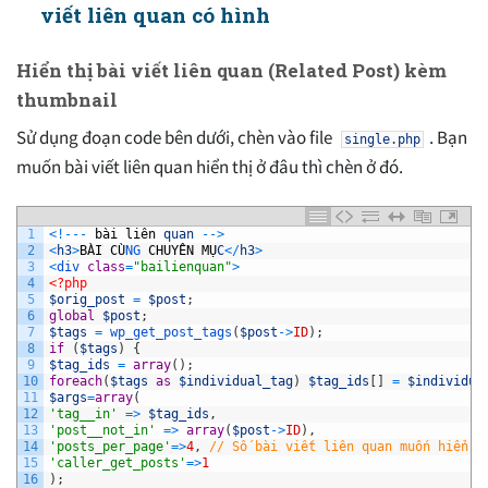
viết liên quan có hình
Hiển thị bài viết liên quan (Related Post) kèm
thumbnail
Sử dụng đoạn code bên dưới, chèn vào file
. Bạn
single
.
php
muốn bài viết liên quan hiển thị ở đâu thì chèn ở đó.
1
<
!
--
-
b
à
i
li
ê
n
quan
--
>
2
<
h3
>
B
À
I
C
Ù
NG 
CHUY
Ê
N
M
Ụ
C
<
/
h3
>
3
<
div 
class
=
"bailienquan"
>
4
<?php
5
$orig_post
=
$post
;
6
global
$post
;
7
$tags
=
wp_get_post_tags
(
$post
->
ID
)
;
8
if
(
$tags
)
{
9
$tag_ids
=
array
(
)
;
10
foreach
(
$tags
as
$individual_tag
)
$tag_ids
[
]
=
$individua
11
$args
=
array
(
12
'tag__in'
=
>
$tag_ids
,
13
'post__not_in'
=
>
array
(
$post
->
ID
)
,
14
'posts_per_page'
=
>
4
,
// Số bài viết liên quan muốn hiển t
15
'caller_get_posts'
=
>
1
16
)
;