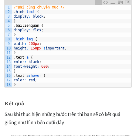
1
/*Bài cùng chuyên mục */
2
.
hinh
-
text
{
3
display
:
block
;
4
}
5
.
bailienquan
{
6
display
:
flex
;
7
}
8
.
hinh 
img
{
9
width
:
200px
;
10
height
:
150px
!
important
;
11
}
12
.
text
a
{
13
color
:
black
;
14
font
-
weight
:
600
;
15
}
16
.
text
a
:
hover
{
17
color
:
red
;
18
}
Kết quả
Sau khi thực hiện những bước trên thì bạn sẽ có kết quả
giống như hình bên dưới đây