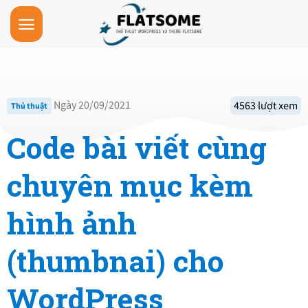
Skip
to
content
Ngày 20/09/2021
4563 lượt xem
Thủ thuật
Code bài viết cùng
chuyên mục kèm
hình ảnh
(thumbnai) cho
WordPress