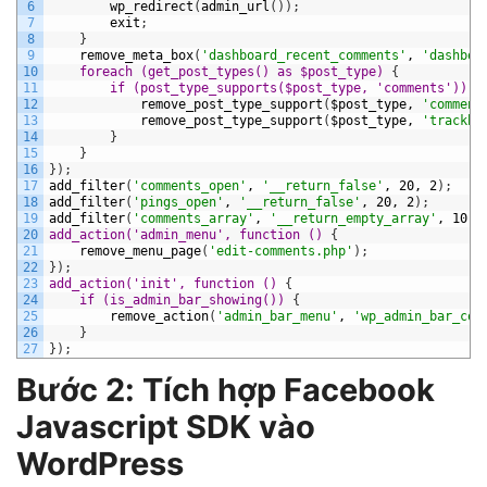
6
wp_redirect
(
admin_url
(
)
)
;
7
exit
;
8
}
9
remove_meta_box
(
'dashboard_recent_comments'
,
'dashboa
10
foreach (get_post_types() as $post_type) 
{
11
if (post_type_supports($post_type, 'comments')) 
{
12
remove_post_type_support
(
$post_type,
'comment
13
remove_post_type_support
(
$post_type,
'trackba
14
}
15
}
16
}
)
;
17
add_filter
(
'comments_open'
,
'__return_false'
,
20,
2
)
;
18
add_filter
(
'pings_open'
,
'__return_false'
,
20,
2
)
;
19
add_filter
(
'comments_array'
,
'__return_empty_array'
,
10,
20
add_action('admin_menu', function () 
{
21
remove_menu_page
(
'edit-comments.php'
)
;
22
}
)
;
23
add_action('init', function () 
{
24
if (is_admin_bar_showing()) 
{
25
remove_action
(
'admin_bar_menu'
,
'wp_admin_bar_com
26
}
27
}
)
;
Bước 2: Tích hợp Facebook
Javascript SDK vào
WordPress