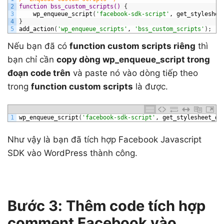
2
function bss_custom_scripts() 
{
3
wp_enqueue_script
(
'facebook-sdk-script'
,
get_styleshee
4
}
5
add_action
(
'wp_enqueue_scripts'
,
'bss_custom_scripts'
)
;
Nếu bạn đã có
function custom scripts riêng
thì
bạn chỉ cần
copy dòng wp_enqueue_script trong
đoạn code trên
và paste nó vào dòng tiếp theo
trong
function custom scripts
là được.
1
wp_enqueue_script
(
'facebook-sdk-script'
,
get_stylesheet_di
Như vậy là bạn đã tích hợp Facebook Javascript
SDK vào WordPress thành công.
Bước 3: Thêm code tích hợp
comment Facebook vào