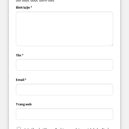
bắt buộc được đánh dấu
*
Bình luận
*
Tên
*
Email
*
Trang web