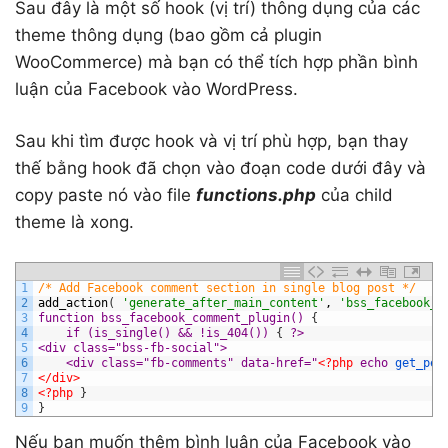
Sau đây là một số hook (vị trí) thông dụng của các
theme thông dụng (bao gồm cả plugin
WooCommerce) mà bạn có thể tích hợp phần bình
luận của Facebook vào WordPress.
Sau khi tìm được hook và vị trí phù hợp, bạn thay
thế bằng hook đã chọn vào đoạn code dưới đây và
copy paste nó vào file
functions.php
của child
theme là xong.
1
/* Add Facebook comment section in single blog post */
2
add_action
(
'generate_after_main_content'
,
'bss_facebook_c
3
function bss_facebook_comment_plugin() 
{
4
if (is_single() && !is_404()) 
{
?>
5
<div class="bss-fb-social">
6
	<div class="fb-comments" data-href="
<?php
echo
get_per
7
</div>
8
<?php 
}
9
}
Nếu bạn muốn thêm bình luận của Facebook vào