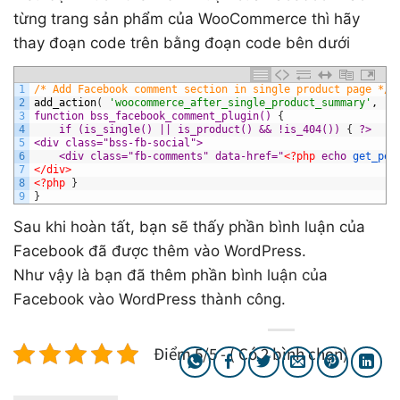
từng trang sản phẩm của WooCommerce thì hãy
thay đoạn code trên bằng đoạn code bên dưới
1
/* Add Facebook comment section in single product page */
2
add_action
(
'woocommerce_after_single_product_summary'
,
'b
3
function bss_facebook_comment_plugin() 
{
4
if (is_single() || is_product() && !is_404()) 
{
?>
5
<div class="bss-fb-social">
6
	<div class="fb-comments" data-href="
<?php
echo
get_per
7
</div>
8
<?php 
}
9
}
Sau khi hoàn tất, bạn sẽ thấy phần bình luận của
Facebook đã được thêm vào WordPress.
Như vậy là bạn đã thêm phần bình luận của
Facebook vào WordPress thành công.
Điểm 5/5 - ( Có 2 bình chọn)