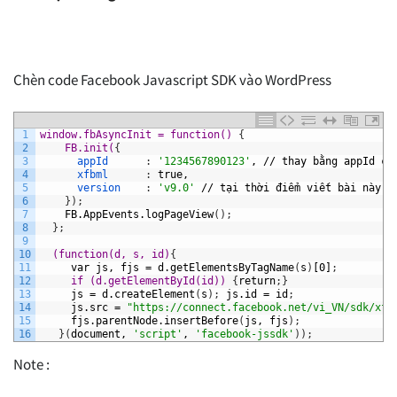
Chèn code Facebook Javascript SDK vào WordPress
1
window.fbAsyncInit = function() 
{
2
FB.init(
{
3
appId
:
'1234567890123'
,
//
thay
bằng
appId
củ
4
xfbml
:
true,
5
version
:
'v9.0'
//
tại
thời
điểm
viết
bài
này,
6
}
)
;
7
FB.AppEvents.logPageView
(
)
;
8
}
;
9
10
(function(d, s, id)
{
11
var
js,
fjs
=
d.getElementsByTagName
(
s
)
[0]
;
12
if (d.getElementById(id)) 
{
return
;
}
13
js
=
d.createElement
(
s
)
;
js.id
=
id
;
14
js.src
=
"https://connect.facebook.net/vi_VN/sdk/xfb
15
fjs.parentNode.insertBefore
(
js,
fjs
)
;
16
}
(
document,
'script'
,
'facebook-jssdk'
)
)
;
Note :