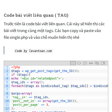
Code bài viết liên quan ( TAG)
Trước tiên là code bài viết liên quan. Cái này sẽ hiển thị các
bài viết trong cùng một tags. Các bạn copy và paste vào
file single.php và vào chỗ muốn hiển thị nhé
Code
by
levantoan.com
1
<?php
2
$tags
=
wp_get_post_tags
(
get_the_ID
(
)
)
;
3
if
(
$tags
)
{
4
echo
'<div id="relatedpost">'
;
5
$tag_ids
=
array
(
)
;
6
foreach
(
$tags
as
$individual_tag
)
$tag_ids
[
]
=
$individua
7
8
$args
=
array
(
9
'tag__in'
=
>
$tag_ids
,
10
'post__not_in'
=
>
array
(
get_the_ID
(
)
)
,
11
'posts_per_page'
=
>
3
,
12
)
;