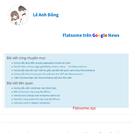
Lê Anh Đông
Flatsome trên
G
o
o
g
l
e
News