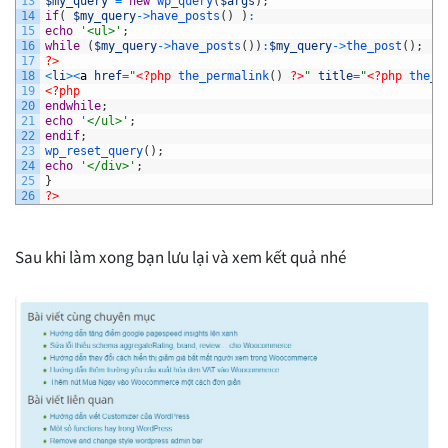
13
$my_query
=
new
wp_query
(
$args
)
;
14
if
(
$my_query
->
have_posts
(
)
)
:
15
echo
'<ul>'
;
16
while
(
$my_query
->
have_posts
(
)
)
:
$my_query
->
the_post
(
)
;
17
?>
18
<
li
>
<
a
href
=
"
<?php
the_permalink
(
)
?>
"
title
=
"
<?php
the_t
19
<?php
20
endwhile
;
21
echo
'</ul>'
;
22
endif
;
23
wp_reset_query
(
)
;
24
echo
'</div>'
;
25
}
26
?>
Sau khi làm xong bạn lưu lại và xem kết quả nhé