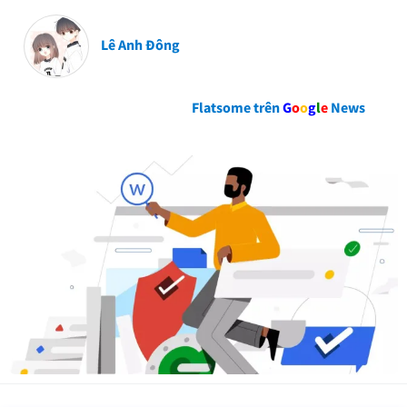
Lê Anh Đông
Flatsome trên
G
o
o
g
l
e
News