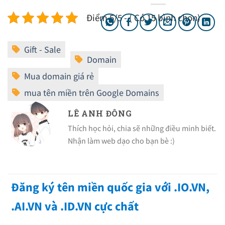
Điểm 5/5 - ( Có 15 bình chọn)
LÊ ANH ĐÔNG
Thích học hỏi, chia sẽ những điều minh biết.
Nhận làm web dạo cho bạn bè :)
Đăng ký tên miền quốc gia với .IO.VN,
.AI.VN và .ID.VN cực chất