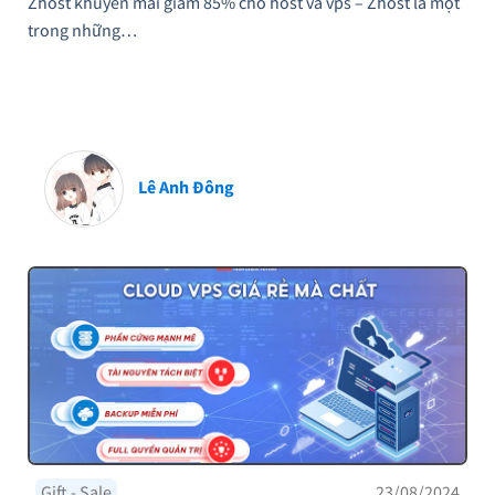
Zhost khuyến mãi giảm 85% cho host và vps – Zhost là một
trong những…
Lê Anh Đông
Gift - Sale
23/08/2024