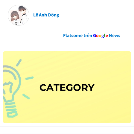
Lê Anh Đông
Flatsome trên
G
o
o
g
l
e
News