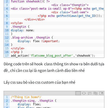
2
function showhook()
{
?>
3
						<div class="thongtin
4
<div class="post-meta is-small op-8">
<?php
echo
get_the_d
5
<div 
class
="luot-xem">
6
<?php
echo
getPostViews
(
get_the_ID
(
)
)
;
?>
7
</div>
</div>
8
<style>
9
.thongtin 
{
10
display
:
none
;
11
}
12
.blog-archive .thongtin 
{
13
display
:
flex
!important
;
14
}
15
</style>
16
<?php 
}
17
add_action
(
'flatsome_blog_post_after'
,'showhook'
)
;
Dòng code trên sẽ hook class thông tin show ra bên dưới tựa
đề , chỉ cần css lại là ngon lanh cành đào liền nhé
Lấy css sau bỏ vào css custom của bạn nhé
1
/*Thông tin home*/
2
.thongtin-sing, .thongtin 
{
3
display
:
flex
;
4
flex-flow
:
row
wrap
;