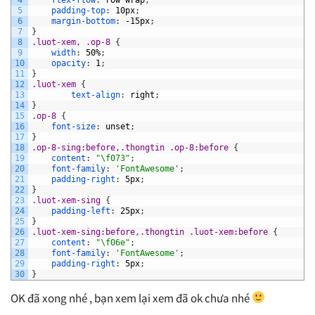
5
padding-top
:
10px
;
6
margin-bottom
:
-15px
;
7
}
8
.luot-xem, .op-8 
{
9
width
:
50%
;
10
opacity
:
1
;
11
}
12
.luot-xem 
{
13
text-align
:
right
;
14
}
15
.op-8 
{
16
font-size
:
unset
;
17
}
18
.op-8-sing:before,.thongtin .op-8:before 
{
19
content
:
"\f073"
;
20
font-family
:
'FontAwesome'
;
21
padding-right
:
5px
;
22
}
23
.luot-xem-sing 
{
24
padding-left
:
25px
;
25
}
26
.luot-xem-sing:before,.thongtin .luot-xem:before 
{
27
content
:
"\f06e"
;
28
font-family
:
'FontAwesome'
;
29
padding-right
:
5px
;
30
}
OK đã xong nhé , bạn xem lại xem đã ok chưa nhé