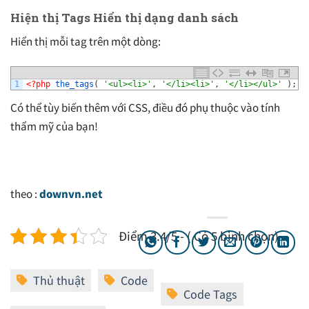
Hiện thị Tags Hiển thị dạng danh sách
Hiển thị mỗi tag trên một dòng:
1
<?php
the_tags
(
'<ul><li>'
,
'</li><li>'
,
'</li></ul>'
)
;
?
Có thể tùy biến thêm với CSS, điều đó phụ thuộc vào tính
thẩm mỹ của bạn!
theo :
downvn.net
Điểm 3.4/5 - ( Có 5 bình chọn)