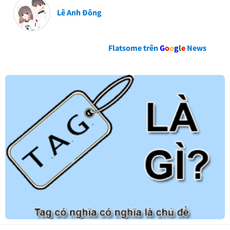
Lê Anh Đông
Flatsome trên
G
o
o
g
l
e
News