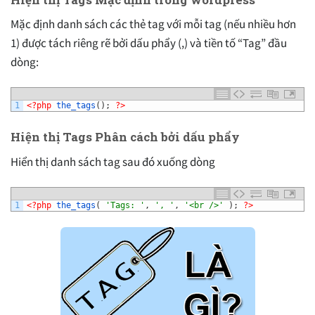
Mặc định danh sách các thẻ tag với mỗi tag (nếu nhiều hơn
1) được tách riêng rẽ bởi dấu phẩy (,) và tiền tố “Tag” đầu
dòng:
1
<?php
the_tags
(
)
;
?>
Hiện thị Tags Phân cách bởi dấu phẩy
Hiển thị danh sách tag sau đó xuống dòng
1
<?php
the_tags
(
'Tags: '
,
', '
,
'<br />'
)
;
?>