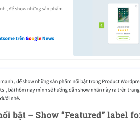
nh , để show những sản phẩm
atsome trên
G
o
o
g
l
e
News
mạnh , để show những sản phẩm nổi bật trong Product Wordpres
s , bài hôm nay mình sẽ hướng dẫn show nhãn này ra trên tran
 dưới nhé.
ổi bật – Show “Featured” label fo