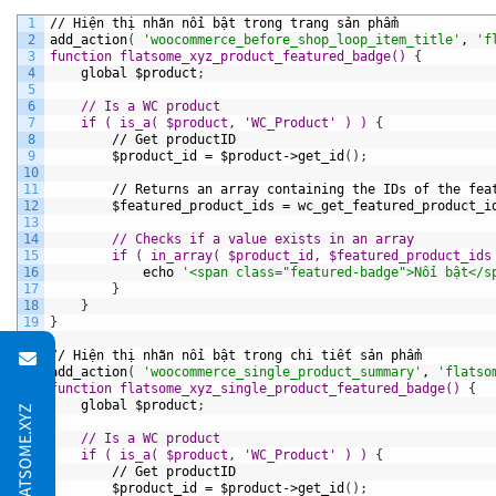
1
//
Hiện
thị
nhãn
nổi
bật
trong
trang
sản
phẩm
2
add_action
(
'woocommerce_before_shop_loop_item_title'
,
'f
3
function flatsome_xyz_product_featured_badge() 
{
4
global
$product
;
5
6
// Is a WC product
7
    if ( is_a( $product, 'WC_Product' ) ) 
{
8
//
Get
productID
9
$product_id
=
$product->get_id
(
)
;
10
11
//
Returns
an
array
containing
the
IDs
of
the
fea
12
$featured_product_ids
=
wc_get_featured_product_i
13
14
// Checks if a value exists in an array
15
        if ( in_array( $product_id, $featured_product_ids
16
echo
'<span class="featured-badge">Nổi bật</s
17
}
18
}
19
}
20
21
//
Hiện
thị
nhãn
nổi
bật
trong
chi
tiết
sản
phẩm
22
add_action
(
'woocommerce_single_product_summary'
,
'flatso
23
function flatsome_xyz_single_product_featured_badge() 
{
24
global
$product
;
25
26
// Is a WC product
27
    if ( is_a( $product, 'WC_Product' ) ) 
{
28
//
Get
productID
29
$product_id
=
$product->get_id
(
)
;