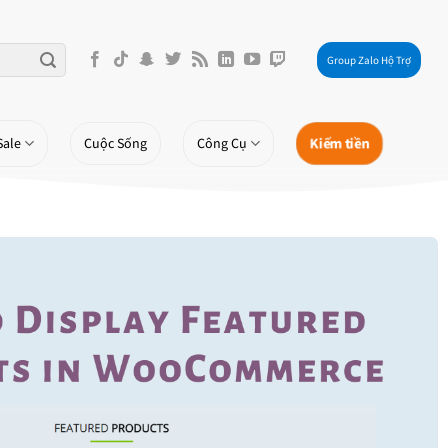
Group Zalo Hộ Trợ
Kiếm tiền
Sale
Cuộc Sống
Công Cụ