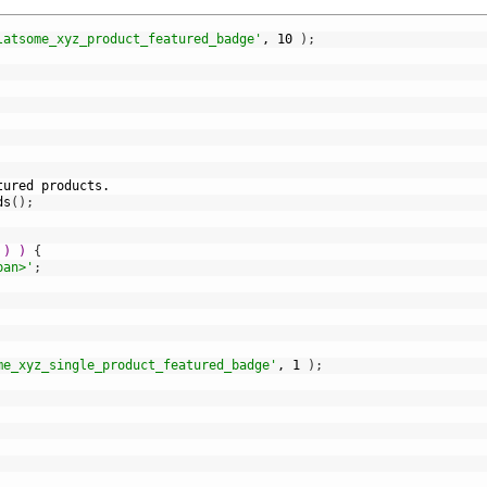
latsome_xyz_product_featured_badge'
,
10
)
;
tured
products.
ds
(
)
;
 ) ) 
{
pan>'
;
me_xyz_single_product_featured_badge'
,
1
)
;