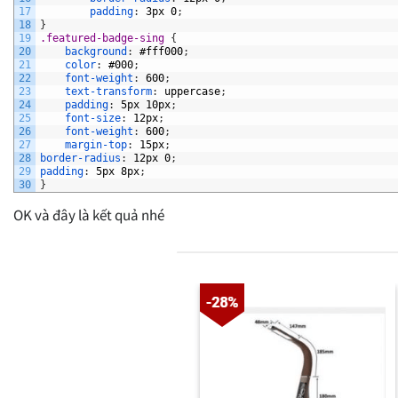
17
padding
:
3px
0
;
18
}
19
.featured-badge-sing 
{
20
background
:
#fff000
;
21
color
:
#000
;
22
font-weight
:
600
;
23
text-transform
:
uppercase
;
24
padding
:
5px
10px
;
25
font-size
:
12px
;
26
font-weight
:
600
;
27
margin-top
:
15px
;
28
border-radius
:
12px
0
;
29
padding
:
5px
8px
;
30
}
OK và đây là kết quả nhé