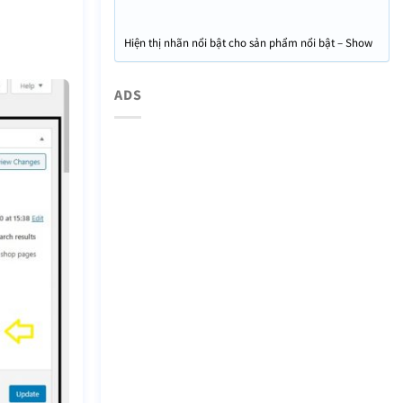
dạng này
Hiện thị nhãn nổi bật cho sản phẩm nổi bật – Show
“Featured” label for featured product ra trang chủ
ADS