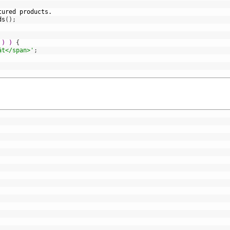
tured
products.
ds
(
)
;
 ) ) 
{
ật</span>'
;