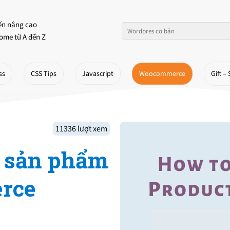
ến nâng cao
ome từ A đến Z
ss
CSS Tips
Javascript
Woocommerce
Gift – 
11336 lượt xem
o sản phẩm
rce