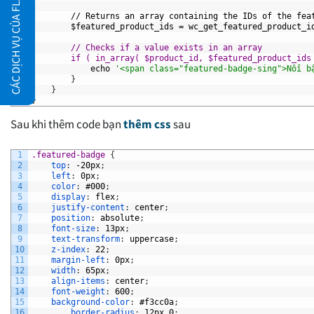
CÁC DỊCH VỤ CỦA FLATSOME.XYZ
30
31
//
Returns
an
array
containing
the
IDs
of
the
fea
32
$featured_product_ids
=
wc_get_featured_product_i
33
34
// Checks if a value exists in an array
35
        if ( in_array( $product_id, $featured_product_ids
36
echo
'<span class="featured-badge-sing">Nổi b
37
}
38
}
39
}
Sau khi thêm code bạn
thêm css
sau
1
.featured-badge 
{
2
top
:
-20px
;
3
left
:
0px
;
4
color
:
#000
;
5
display
:
flex
;
6
justify-content
:
center
;
7
position
:
absolute
;
8
font-size
:
13px
;
9
text-transform
:
uppercase
;
10
z-index
:
22
;
11
margin-left
:
0px
;
12
width
:
65px
;
13
align-items
:
center
;
14
font-weight
:
600
;
15
background-color
:
#f3cc0a
;
16
border-radius
:
12px
0
;