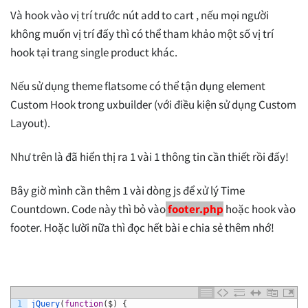
Và hook vào vị trí trước nút add to cart , nếu mọi người
không muốn vị trí đấy thì có thể tham khảo một số vị trí
hook tại trang single product khác.
Nếu sử dụng theme flatsome có thể tận dụng element
Custom Hook trong uxbuilder (với điều kiện sử dụng Custom
Layout).
Như trên là đã hiển thị ra 1 vài 1 thông tin cần thiết rồi đấy!
Bây giờ mình cần thêm 1 vài dòng js để xử lý Time
Countdown. Code này thì bỏ vào
footer.php
hoặc hook vào
footer. Hoặc lười nữa thì đọc hết bài e chia sẻ thêm nhớ!
1
jQuery
(
function
(
$
)
{