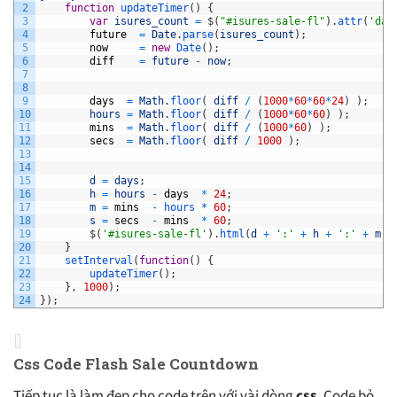
2
function
updateTimer
(
)
{
3
var
isures_count
=
$
(
"#isures-sale-fl"
)
.
attr
(
'dat
4
future
=
Date
.
parse
(
isures_count
)
;
5
now
=
new
Date
(
)
;
6
diff
=
future
-
now
;
7
8
9
days
=
Math
.
floor
(
diff
/
(
1000
*
60
*
60
*
24
)
)
;
10
hours
=
Math
.
floor
(
diff
/
(
1000
*
60
*
60
)
)
;
11
mins
=
Math
.
floor
(
diff
/
(
1000
*
60
)
)
;
12
secs
=
Math
.
floor
(
diff
/
1000
)
;
13
14
15
d
=
days
;
16
h
=
hours
-
days
*
24
;
17
m
=
mins
-
hours *
60
;
18
s
=
secs
-
mins
*
60
;
19
$
(
'#isures-sale-fl'
)
.
html
(
d
+
':'
+
h
+
':'
+
m
+
20
}
21
setInterval
(
function
(
)
{
22
updateTimer
(
)
;
23
}
,
1000
)
;
24
}
)
;
Css Code Flash Sale Countdown
Tiếp tục là làm đẹp cho code trên với vài dòng
css
. Code bỏ