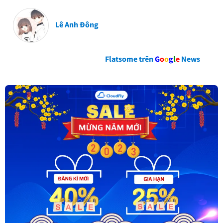
Lê Anh Đông
Flatsome trên
G
o
o
g
l
e
News