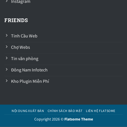
Instagram
FRIENDS
Tinh Cầu Web
Chợ Webs
Tin văn phòng
Đông Nam Infotech
Kho Plugin Miễn Phí
NỘI DUNG XUẤT BẢN
CHÍNH SÁCH BẢO MẬT
LIÊN HỆ FLATSOME
Copyright 2026 ©
Flatsome Theme