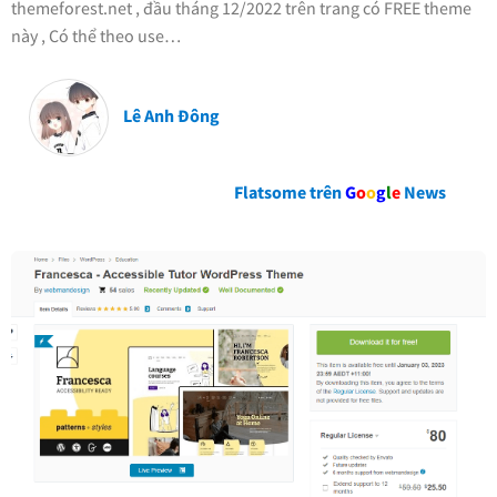
themeforest.net , đầu tháng 12/2022 trên trang có FREE theme
này , Có thể theo use…
Lê Anh Đông
Flatsome trên
G
o
o
g
l
e
News