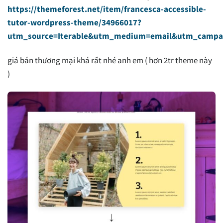
https://themeforest.net/item/francesca-accessible-
tutor-wordpress-theme/34966017?
utm_source=Iterable&utm_medium=email&utm_campai
giá bán thương mại khá rất nhé anh em ( hơn 2tr theme này
)