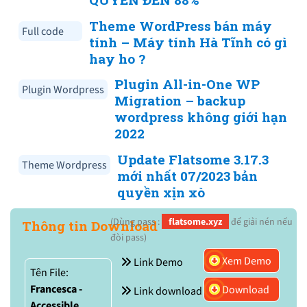
Theme WordPress bán máy
Full code
tính – Máy tính Hà Tĩnh có gì
hay ho ?
Plugin All-in-One WP
Plugin Wordpress
Migration – backup
wordpress không giới hạn
2022
Update Flatsome 3.17.3
Theme Wordpress
mới nhất 07/2023 bản
quyền xịn xò
(Dùng pass :
flatsome.xyz
để giải nén nếu
Thông tin Download
đòi pass)
Xem Demo
Link Demo
Tên File:
Francesca -
Download
Link download
Accessible