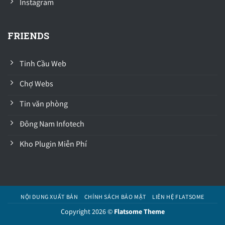
Instagram
FRIENDS
Tinh Cầu Web
Chợ Webs
Tin văn phòng
Đông Nam Infotech
Kho Plugin Miễn Phí
NỘI DUNG XUẤT BẢN
CHÍNH SÁCH BẢO MẬT
LIÊN HỆ FLATSOME
Copyright 2026 ©
Flatsome Theme