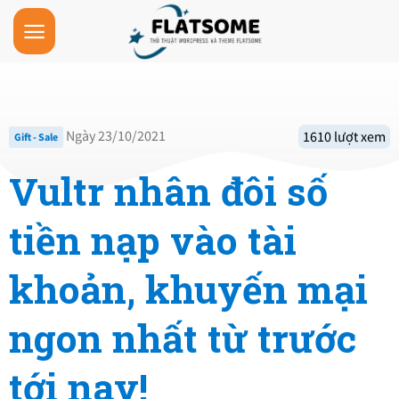
Skip
to
content
Ngày 23/10/2021
1610 lượt xem
Gift - Sale
Vultr nhân đôi số
tiền nạp vào tài
khoản, khuyến mại
ngon nhất từ trước
tới nay!