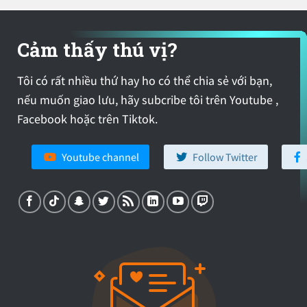
Cảm thấy thú vị?
Tôi có rất nhiều thứ hay ho có thể chia sẻ với bạn,
nếu muốn giao lưu, hãy subcribe tôi trên Youtube ,
Facebook hoặc trên Tiktok.
Youtube channel
Follow Twitter