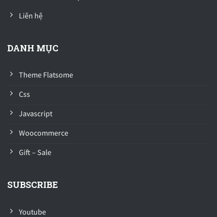
Liên hệ
DANH MỤC
Theme Flatsome
Css
Javascript
Woocommerce
Gift – Sale
SUBSCRIBE
Youtube