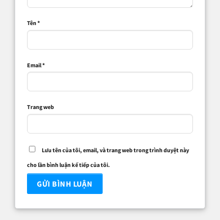
Tên
*
Email
*
Trang web
Lưu tên của tôi, email, và trang web trong trình duyệt này
cho lần bình luận kế tiếp của tôi.