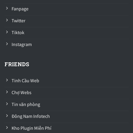
Fanpage
Twitter
Tiktok
Instagram
FRIENDS
Tinh Cầu Web
Chợ Webs
Tin văn phòng
Đông Nam Infotech
Kho Plugin Miễn Phí