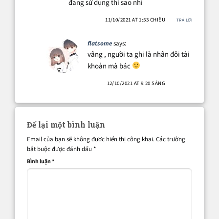
đang sử dụng thì sao nhỉ
11/10/2021 AT 1:53 CHIỀU
TRẢ LỜI
flatsome
says:
vâng , người ta ghi là nhân đôi tài
khoản mà bác
12/10/2021 AT 9:20 SÁNG
Để lại một bình luận
Email của bạn sẽ không được hiển thị công khai.
Các trường
bắt buộc được đánh dấu
*
Bình luận
*