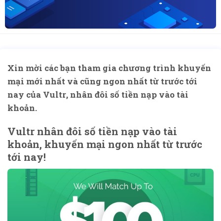
Xin mời các bạn tham gia chương trình khuyến
mại mới nhất và cũng ngon nhất từ trước tới
nay của
Vultr
, nhân đôi số tiền nạp vào tài
khoản.
Vultr nhân đôi số tiền nạp vào tài
khoản, khuyến mại ngon nhất từ trước
tới nay!