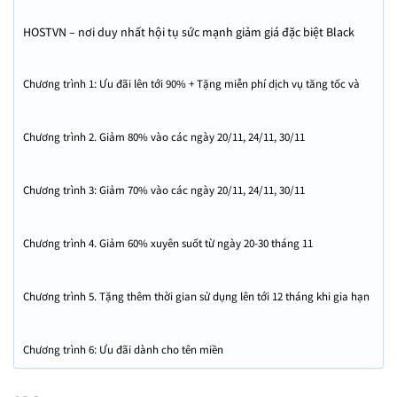
HOSTVN – nơi duy nhất hội tụ sức mạnh giảm giá đặc biệt Black
Friday năm 2023! Để đánh dấu sự kiện mua sắm lớn nhất trong
năm, HOSTVN dành tặng Quý khách chương trình ưu đãi độc
Chương trình 1: Ưu đãi lên tới 90% + Tặng miễn phí dịch vụ tăng tốc và
quyền với 100 mã ưu đãi duy nhất lên tới 90% kèm tặng thêm
bảo mật website (WAS) – độc quyền cho 100 người duy nhất
miễn phí dịch vụ tăng tốc và bảo mật website. Black friday Hostvn
giảm 90% chỉ 100 đơn đăng ký sớm nhất
Chương trình 2. Giảm 80% vào các ngày 20/11, 24/11, 30/11
Chương trình 3: Giảm 70% vào các ngày 20/11, 24/11, 30/11
Chương trình 4. Giảm 60% xuyên suốt từ ngày 20-30 tháng 11
Chương trình 5. Tặng thêm thời gian sử dụng lên tới 12 tháng khi gia hạn
dịch vụ
Chương trình 6: Ưu đãi dành cho tên miền