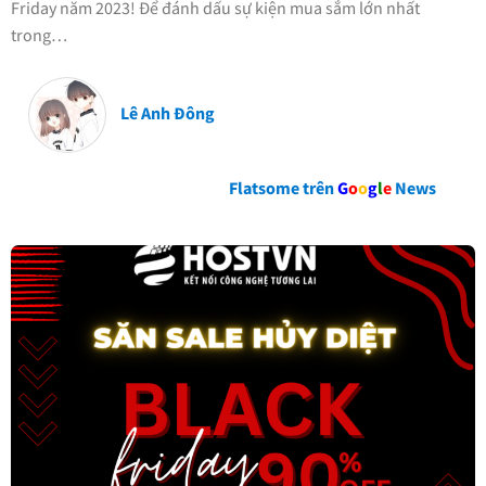
Friday năm 2023! Để đánh dấu sự kiện mua sắm lớn nhất
trong…
Lê Anh Đông
Flatsome trên
G
o
o
g
l
e
News