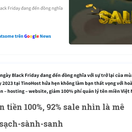
lack Friday đang đến đồng nghĩa
atsome trên
G
o
o
g
l
e
News
gày Black Friday đang đến đồng nghĩa với sự trở lại của mù
ay 2023 tại TinoHost hứa hẹn không làm bạn thất vọng với ho
 – hosting – website, giảm 100% phí quản lý tên miền Việt
 tiền 100%, 92% sale nhìn là mê
e-sạch-sành-sanh