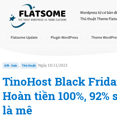
Skip
to
Wordpress từ cơ bản đ
content
Thủ thuật Theme Flats
Flatsome Update
Plugin WordPress
Theme WordPre
,
Ngày 19/11/2023
Gift - Sale
Thủ thuật
TinoHost Black Frida
Hoàn tiền 100%, 92% 
là mê