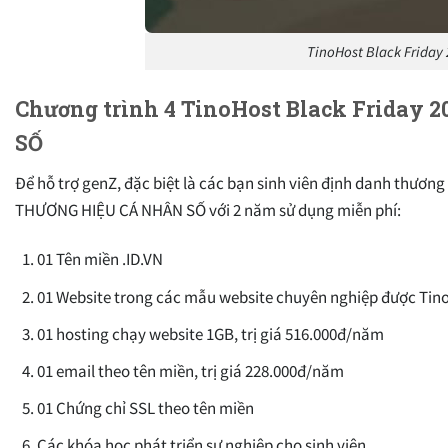
TinoHost Black Friday 
Chương trình 4 TinoHost Black Friday
SỐ
Để hỗ trợ genZ, đặc biệt là các bạn sinh viên định danh thươ
THƯƠNG HIỆU CÁ NHÂN SỐ với 2 năm sử dụng miễn phí:
01 Tên miền .ID.VN
01 Website trong các mẫu website chuyên nghiệp được TinoHo
01 hosting chạy website 1GB, trị giá 516.000đ/năm
01 email theo tên miền, trị giá 228.000đ/năm
01 Chứng chỉ SSL theo tên miền
Các khóa học phát triển sự nghiệp cho sinh viên.