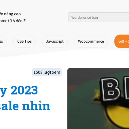
ến nâng cao
ome từ A đến Z
ss
CSS Tips
Javascript
Woocommerce
Gift – 
1508 lượt xem
y 2023
sale nhìn