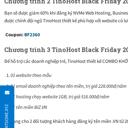
Chương trình 2 TinoHost Black Friday 20
Bạn sẽ được giảm 60% khi đăng ký NVMe Web Hosting, Business H
được chính đội ngũ TinoHost thiết kế phù hợp với website có lư
Coupon:
BF2360
Chương trình 3 TinoHost Black Friday
Để hỗ trợ các doanh nghiệp trẻ, TinoHost thiết kế COMBO KHỞ
01 website theo mẫu
01 email doanh nghiệp theo tên miền, trị giá 228.000đ/năm
01 hosting chạy website 1GB, trị giá 516.000đ/năm
01 tên miền BIZ.VN
Áp dụng cho 2 đối tượng khách hàng đăng ký tên miền .VN từ 20