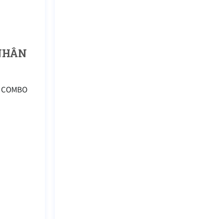
 NHÂN
ạn COMBO