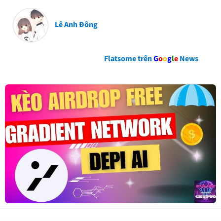
Lê Anh Đông
Flatsome trên
G
o
o
g
l
e
News