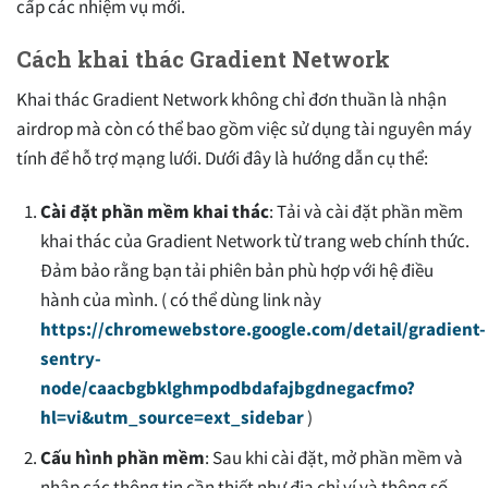
cấp các nhiệm vụ mới.
Cách khai thác Gradient Network
Khai thác Gradient Network không chỉ đơn thuần là nhận
airdrop mà còn có thể bao gồm việc sử dụng tài nguyên máy
tính để hỗ trợ mạng lưới. Dưới đây là hướng dẫn cụ thể:
Cài đặt phần mềm khai thác
: Tải và cài đặt phần mềm
khai thác của Gradient Network từ trang web chính thức.
Đảm bảo rằng bạn tải phiên bản phù hợp với hệ điều
hành của mình. ( có thể dùng link này
https://chromewebstore.google.com/detail/gradient-
sentry-
node/caacbgbklghmpodbdafajbgdnegacfmo?
hl=vi&utm_source=ext_sidebar
)
Cấu hình phần mềm
: Sau khi cài đặt, mở phần mềm và
nhập các thông tin cần thiết như địa chỉ ví và thông số