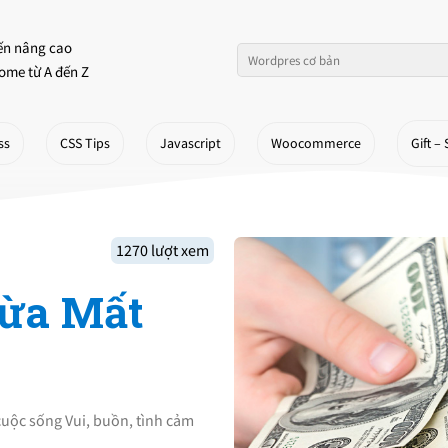
ến nâng cao
ome từ A đến Z
ss
CSS Tips
Javascript
Woocommerce
Gift – 
1270 lượt xem
Vừa Mất
 cuộc sống Vui, buồn, tình cảm