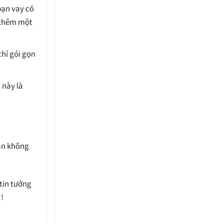
bạn vay có
ợ thêm một
chỉ gói gọn
 này là
bạn không
tin tưởng
!