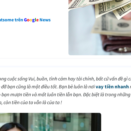
atsome trên
G
o
o
g
l
e
News
ong cuộc sống Vui, buồn, tình cảm hay tài chính, bất cứ vấn đề gì 
đỡ bạn cũng là một điều tốt. Bạn bè luôn là nơi
vay tiền nhanh
 bạn mượn tiền và mất luôn tiền lẫn bạn. Đặc biệt là trong những
 còn tiền của ta vẫn là của ta !