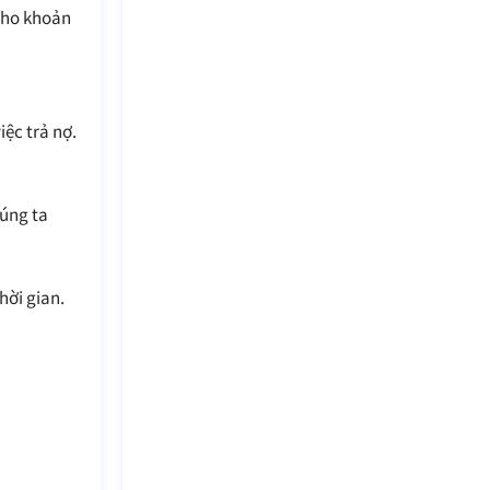
 cho khoản
iệc trả nợ.
húng ta
hời gian.