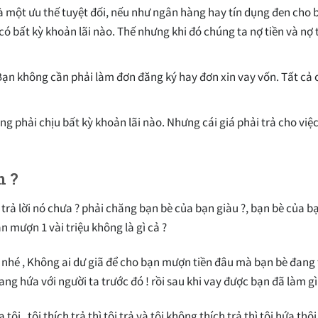
là một ưu thế tuyệt đối, nếu như ngân hàng hay tín dụng đen cho 
có bất kỳ khoản lãi nào. Thế nhưng khi đó chúng ta nợ tiền và n
Bạn không cần phải làm đơn đăng ký hay đơn xin vay vốn. Tất cả 
g phải chịu bất kỳ khoản lãi nào. Nhưng cái giá phải trả cho việc
n ?
 trả lời nó chưa ? phải chăng bạn bè của bạn giàu ?, bạn bè của 
 mượn 1 vài triệu không là gì cả ?
i nhé , Không ai dư giã để cho bạn mượn tiền đâu mà bạn bè đang 
 hứa với người ta trước đó ! rồi sau khi vay được bạn đã làm gì 
 , tôi thích trả thì tôi trả và tôi không thích trả thì tôi hứa thôi