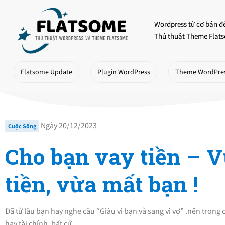
Skip
to
Wordpress từ cơ bản đ
content
Thủ thuật Theme Flats
Flatsome Update
Plugin WordPress
Theme WordPre
Ngày 20/12/2023
Cuộc Sống
Cho bạn vay tiền – 
tiền, vừa mất bạn !
Đã từ lâu bạn hay nghe câu “Giàu vì bạn và sang vì vợ” .nên trong
hay tài chính, bất cứ…