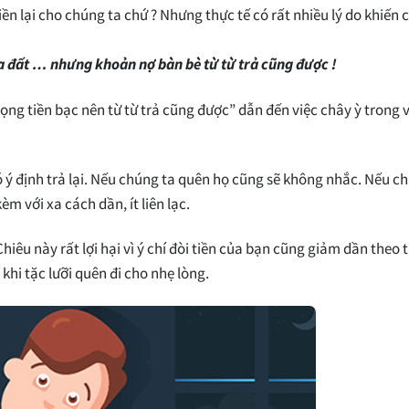
tiền lại cho chúng ta chứ ? Nhưng thực tế có rất nhiều lý do khiến
ua đất … nhưng khoản nợ bàn bè từ từ trả cũng được !
ọng tiền bạc nên từ từ trả cũng được” dẫn đến việc chây ỳ trong v
ó ý định trả lại. Nếu chúng ta quên họ cũng sẽ không nhắc. Nếu c
èm với xa cách dần, ít liên lạc.
 Chiêu này rất lợi hại vì ý chí đòi tiền của bạn cũng giảm dần theo t
hi tặc lưỡi quên đi cho nhẹ lòng.