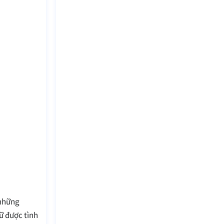
 những
ữ được tình