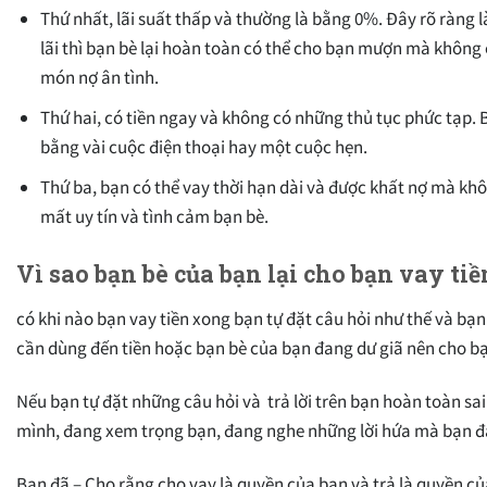
Thứ nhất, lãi suất thấp và thường là bằng 0%. Đây rõ ràng 
lãi thì bạn bè lại hoàn toàn có thể cho bạn mượn mà không 
món nợ ân tình.
Thứ hai, có tiền ngay và không có những thủ tục phức tạp. 
bằng vài cuộc điện thoại hay một cuộc hẹn.
Thứ ba, bạn có thể vay thời hạn dài và được khất nợ mà khôn
mất uy tín và tình cảm bạn bè.
Vì sao bạn bè của bạn lại cho bạn vay tiề
có khi nào bạn vay tiền xong bạn tự đặt câu hỏi như thế và bạn
cần dùng đến tiền hoặc bạn bè của bạn đang dư giã nên cho bạn
Nếu bạn tự đặt những câu hỏi và trả lời trên bạn hoàn toàn sa
mình, đang xem trọng bạn, đang nghe những lời hứa mà bạn đang
Bạn đã – Cho rằng cho vay là quyền của bạn và trả là quyền của tôi