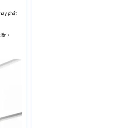
 hay phát
iền )