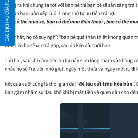
CÁC DỊCH VỤ CỦA FLATSOME.XYZ
Đúng ra khi chúng ta tốt với bạn bè thì bạn bè sẽ sẵn sàng trả 
nợ của bạn luôn xếp cuối trong thứ tự ưu tiên trả nợ.
Bạn có thể mua xe, bạn có thể mua điện thoại , bạn có thể m
Thứ nhất, họ có suy nghĩ: “bạn bè quá thân thiết không quan tr
Đầu tiên họ sẽ xin trả góp, sau đó kéo dài thời hạn.
Thứ hai, sau khi cầm tiền họ lại nảy sinh lòng tham và không c
nhắc họ sẽ Trả tiền nhỏ giọt, ngày một thưa và ngày một ít, đi k
Kết quả cuối cùng là thời gian dài “
để lâu cứt trâu hóa bùn
”.
Bạn gặm nhấm sự đau khổ khi bị mất tiền và quen dần cho đến k