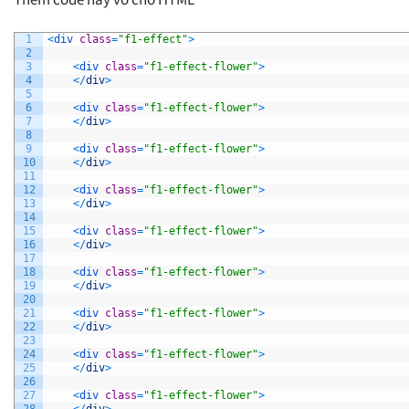
1
<
div 
class
=
"f1-effect"
>
2
3
<
div 
class
=
"f1-effect-flower"
>
4
<
/
div
>
5
6
<
div 
class
=
"f1-effect-flower"
>
7
<
/
div
>
8
9
<
div 
class
=
"f1-effect-flower"
>
10
<
/
div
>
11
12
<
div 
class
=
"f1-effect-flower"
>
13
<
/
div
>
14
15
<
div 
class
=
"f1-effect-flower"
>
16
<
/
div
>
17
18
<
div 
class
=
"f1-effect-flower"
>
19
<
/
div
>
20
21
<
div 
class
=
"f1-effect-flower"
>
22
<
/
div
>
23
24
<
div 
class
=
"f1-effect-flower"
>
25
<
/
div
>
26
27
<
div 
class
=
"f1-effect-flower"
>
28
<
/
div
>