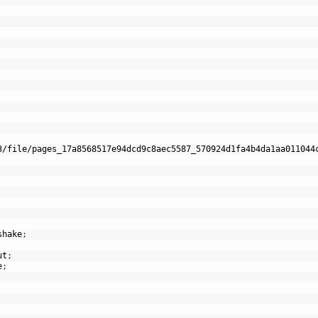
3/file/pages_17a8568517e94dcd9c8aec5587_570924d1fa4b4da1aa011044
shake
;
ut
;
e
;