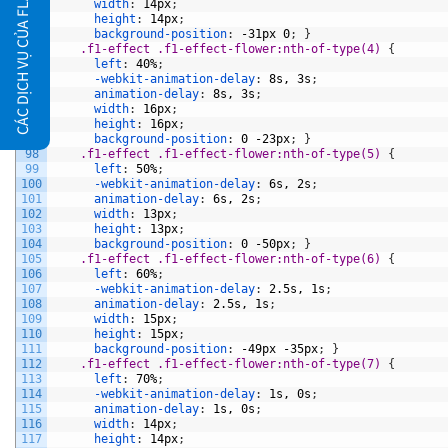
CÁC DỊCH VỤ CỦA FLATSOME.XYZ
88
width
:
14px
;
89
height
:
14px
;
90
background-position
:
-31px
0
;
}
91
.f1-effect .f1-effect-flower:nth-of-type(4) 
{
92
left
:
40%
;
93
-webkit-animation-delay
:
8s,
3s
;
94
animation-delay
:
8s,
3s
;
95
width
:
16px
;
96
height
:
16px
;
97
background-position
:
0
-23px
;
}
98
.f1-effect .f1-effect-flower:nth-of-type(5) 
{
99
left
:
50%
;
100
-webkit-animation-delay
:
6s,
2s
;
101
animation-delay
:
6s,
2s
;
102
width
:
13px
;
103
height
:
13px
;
104
background-position
:
0
-50px
;
}
105
.f1-effect .f1-effect-flower:nth-of-type(6) 
{
106
left
:
60%
;
107
-webkit-animation-delay
:
2.5s,
1s
;
108
animation-delay
:
2.5s,
1s
;
109
width
:
15px
;
110
height
:
15px
;
111
background-position
:
-49px
-35px
;
}
112
.f1-effect .f1-effect-flower:nth-of-type(7) 
{
113
left
:
70%
;
114
-webkit-animation-delay
:
1s,
0s
;
115
animation-delay
:
1s,
0s
;
116
width
:
14px
;
117
height
:
14px
;