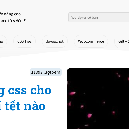
ến nâng cao
ome từ A đến Z
ss
CSS Tips
Javascript
Woocommerce
Gift – 
11393 lượt xem
g css cho
 tết nào