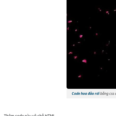
Code hoa đào rơi
bằng css c
Thêm code này vô chỗ HTML