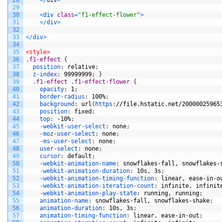
29
30
<
div 
class
=
"f1-effect-flower"
>
31
<
/
div
>
32
33
<
/
div
>
34
35
<style>
36
.f1-effect 
{
37
position
:
relative
;
38
z-index
:
99999999
;
}
39
.f1-effect .f1-effect-flower 
{
40
opacity
:
1
;
41
border-radius
:
100%
;
42
background
:
url
(
https
:
//file.hstatic.net/20000025965
43
position
:
fixed
;
44
top
:
-10%
;
45
-webkit-user-select
:
none
;
46
-moz-user-select
:
none
;
47
-ms-user-select
:
none
;
48
user-select
:
none
;
49
cursor
:
default
;
50
-webkit-animation-name
:
snowflakes-fall,
snowflakes-
51
-webkit-animation-duration
:
10s,
3s
;
52
-webkit-animation-timing-function
:
linear,
ease-in-o
53
-webkit-animation-iteration-count
:
infinite,
infinit
54
-webkit-animation-play-state
:
running,
running
;
55
animation-name
:
snowflakes-fall,
snowflakes-shake
;
56
animation-duration
:
10s,
3s
;
57
animation-timing-function
:
linear,
ease-in-out
;