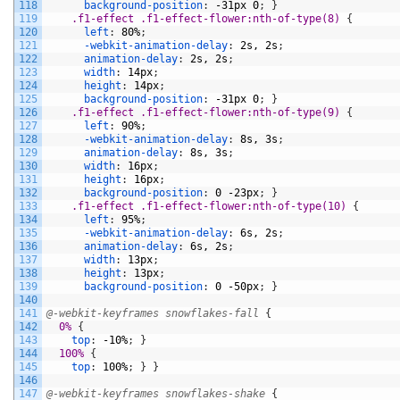
118
background-position
:
-31px
0
;
}
119
.f1-effect .f1-effect-flower:nth-of-type(8) 
{
120
left
:
80%
;
121
-webkit-animation-delay
:
2s,
2s
;
122
animation-delay
:
2s,
2s
;
123
width
:
14px
;
124
height
:
14px
;
125
background-position
:
-31px
0
;
}
126
.f1-effect .f1-effect-flower:nth-of-type(9) 
{
127
left
:
90%
;
128
-webkit-animation-delay
:
8s,
3s
;
129
animation-delay
:
8s,
3s
;
130
width
:
16px
;
131
height
:
16px
;
132
background-position
:
0
-23px
;
}
133
.f1-effect .f1-effect-flower:nth-of-type(10) 
{
134
left
:
95%
;
135
-webkit-animation-delay
:
6s,
2s
;
136
animation-delay
:
6s,
2s
;
137
width
:
13px
;
138
height
:
13px
;
139
background-position
:
0
-50px
;
}
140
141
@-webkit-keyframes snowflakes-fall 
{
142
0% 
{
143
top
:
-10%
;
}
144
100% 
{
145
top
:
100%
;
}
}
146
147
@-webkit-keyframes snowflakes-shake 
{