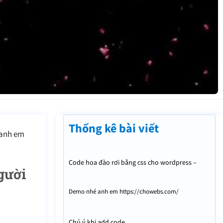
Thống kê bài viết
u anh em
Code hoa đào rơi bằng css cho wordpress –
gười
trang trí tết nào mọi người
Demo nhé anh em https://chowebs.com/
Chú ý khi add code