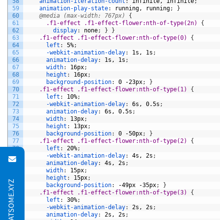
58
animation-iteration-count
:
infinite,
infinite
;
59
animation-play-state
:
running,
running
;
}
60
@media (max-width: 767px) 
{
61
.f1-effect .f1-effect-flower:nth-of-type(2n) 
{
62
display
:
none
;
}
}
63
.f1-effect .f1-effect-flower:nth-of-type(0) 
{
64
left
:
5%
;
65
-webkit-animation-delay
:
1s,
1s
;
66
animation-delay
:
1s,
1s
;
67
width
:
16px
;
68
height
:
16px
;
69
background-position
:
0
-23px
;
}
70
.f1-effect .f1-effect-flower:nth-of-type(1) 
{
71
left
:
10%
;
72
-webkit-animation-delay
:
6s,
0.5s
;
73
animation-delay
:
6s,
0.5s
;
74
width
:
13px
;
75
height
:
13px
;
76
background-position
:
0
-50px
;
}
77
.f1-effect .f1-effect-flower:nth-of-type(2) 
{
78
left
:
20%
;
79
-webkit-animation-delay
:
4s,
2s
;
80
animation-delay
:
4s,
2s
;
81
width
:
15px
;
82
height
:
15px
;
83
background-position
:
-49px
-35px
;
}
84
.f1-effect .f1-effect-flower:nth-of-type(3) 
{
85
left
:
30%
;
86
-webkit-animation-delay
:
2s,
2s
;
87
animation-delay
:
2s,
2s
;