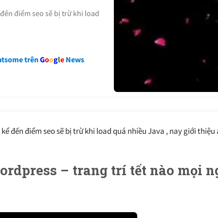
đến điểm seo sẽ bị trừ khi load
atsome trên
G
o
o
g
l
e
News
kể đến điểm seo sẽ bị trừ khi load quá nhiều Java , nay giới thiệ
ordpress – trang trí tết nào mọi n