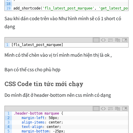
18
19
add_shortcode
(
'fls_latest_post_marquee'
,
'get_latest_post
Sau khi dán code trên vào Như hình mình sẽ có 1 short có
dạng
1
[fls_latest_post_marquee]
Mình có thể chèn vào vị trí mình muốn hiện thị là ok ,
Bạn có thể css cho phù hợp
CSS Code tin tức mới chạy
Do mình đặt ở header-bottom nên css mình có dạng
1
.header-bottom marquee 
{
2
margin-left
:
50px
;
3
align-items
:
center
;
4
text-align
:
center
;
5
margin-bottom
:
-25px
;