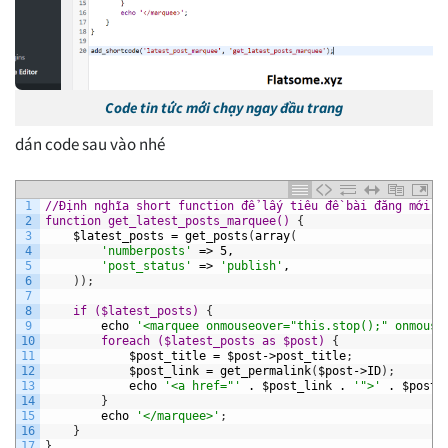
Code tin tức mới chạy ngay đầu trang
dán code sau vào nhé
1
//Định nghĩa short function để lấy tiêu đề bài đăng mới n
2
function get_latest_posts_marquee() 
{
3
$latest_posts
=
get_posts
(
array
(
4
'numberposts'
=>
5,
5
'post_status'
=>
'publish'
,
6
)
)
;
7
8
if ($latest_posts) 
{
9
echo
'<marquee onmouseover="this.stop();" onmouse
10
foreach ($latest_posts as $post) 
{
11
$post_title
=
$post->post_title
;
12
$post_link
=
get_permalink
(
$post->ID
)
;
13
echo
'<a href="'
.
$post_link
.
'">'
.
$post_
14
}
15
echo
'</marquee>'
;
16
}
17
}