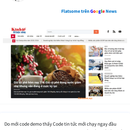
Flatsome trên
G
o
o
g
l
e
News
Do mới code demo thấy Code tin tức mới chạy ngay đầu