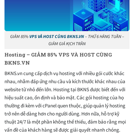
GIẢM 85%
VPS VÀ HOST CÙNG BKNS.VN
– THỨ 6 HÀNG TUẦN –
GIẢM GIÁ KỊCH TRẦN
Hosting – GIẢM 85% VPS VÀ HOST CÙNG
BKNS.VN
BKNS.vn cung cấp dịch vụ hosting với nhiều gói cước khác
nhau, nhằm đáp ứng nhu cầu và kích thước khác nhau của
website từ nhỏ đến lớn. Hosting tại BKNS được biết đến với
hiệu suất cao, ổn định và bảo mật. Các gói hosting của họ
thường đi kèm với cPanel quen thuộc, giúp quản lý hosting
trở nên dễ dàng hơn cho người dùng. Hơn nữa, hỗ trợ kỹ
thuật 24/7 là một phần không thể thiếu, đảm bảo rằng mọi
vấn đề của khách hàng sẽ được giải quyết nhanh chóng.