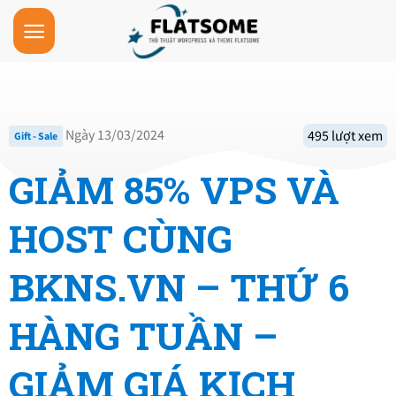
Skip
to
content
Ngày 13/03/2024
495 lượt xem
Gift - Sale
GIẢM 85% VPS VÀ
HOST CÙNG
BKNS.VN – THỨ 6
HÀNG TUẦN –
GIẢM GIÁ KỊCH