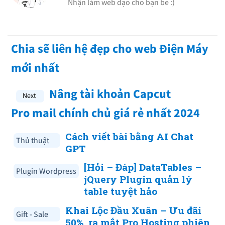
Nhận làm web dạo cho bạn bè :)
Chia sẽ liên hệ đẹp cho web Điện Máy
mới nhất
Nâng tài khoản Capcut
Pro mail chính chủ giá rẻ nhất 2024
Cách viết bài bằng AI Chat
Thủ thuật
GPT
[Hỏi – Đáp] DataTables –
Plugin Wordpress
jQuery Plugin quản lý
table tuyệt hảo
Khai Lộc Đầu Xuân – Ưu đãi
Gift - Sale
50%, ra mắt Pro Hosting phiên