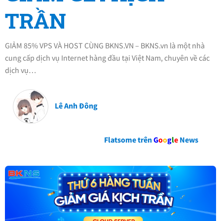
TRẦN
GIẢM 85% VPS VÀ HOST CÙNG BKNS.VN – BKNS.vn là một nhà
cung cấp dịch vụ Internet hàng đầu tại Việt Nam, chuyên về các
dịch vụ…
Lê Anh Đông
Flatsome trên
G
o
o
g
l
e
News