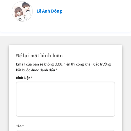
Lê Anh Đông
Để lại một bình luận
Email của bạn sẽ không được hiển thị công khai.
Các trường
bắt buộc được đánh dấu
*
Bình luận
*
Tên
*