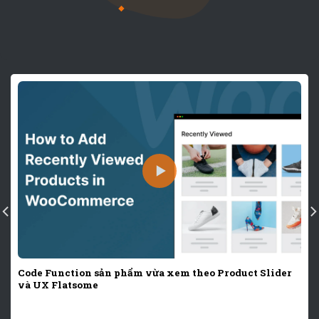
Code Function sản phẩm vừa xem theo Product Slider
và UX Flatsome