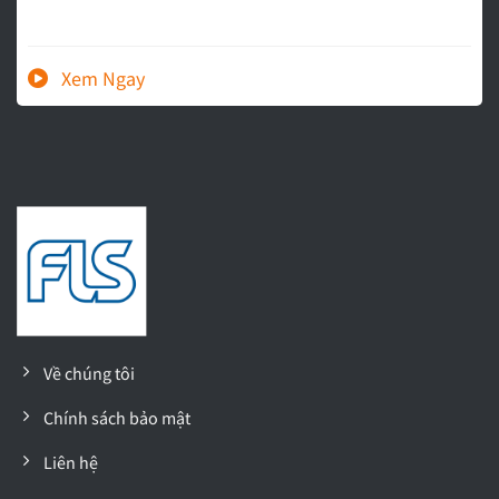
Về chúng tôi
Chính sách bảo mật
Liên hệ