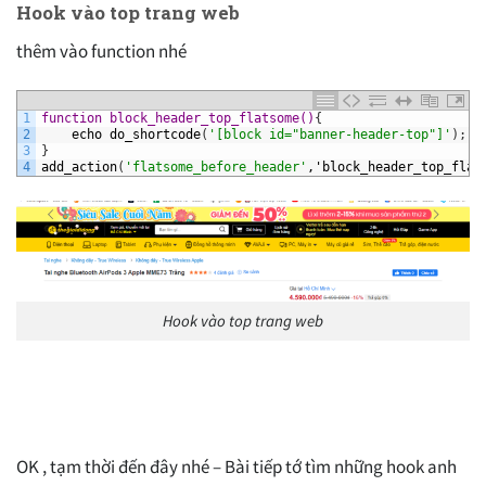
Hook vào top trang web
thêm vào function nhé
1
function block_header_top_flatsome()
{
2
echo
do_shortcode
(
'[block id="banner-header-top"]'
)
;
3
}
4
add_action
(
'flatsome_before_header'
,'block_header_top_flat
Hook vào top trang web
OK , tạm thời đến đây nhé – Bài tiếp tớ tìm những hook anh