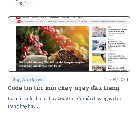
Blog Wordpress
16/04/2024
Code tin tức mới chạy ngay đầu trang
Do mới code demo thấy Code tin tức mới chạy ngay đầu
trang hay hay…