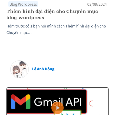
Blog Wordpress
03/09/2024
Thêm hình đại diện cho Chuyên mục
blog wordpress
Hôm trước có 1 bạn hỏi mình cách Thêm hình đại diện cho
Chuyên mục…
Lê Anh Đông