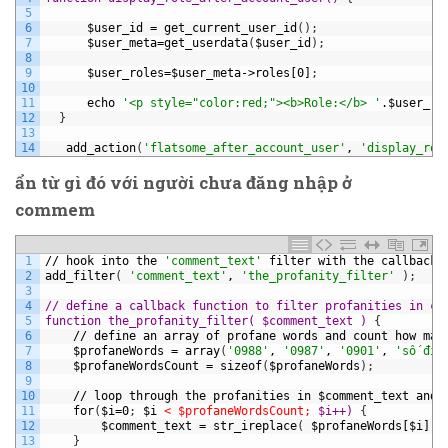
5
6
$user_id
=
get_current_user_id
(
)
;
7
$user_meta=get_userdata
(
$user_id
)
;
8
9
$user_roles=$user_meta->roles[0]
;
10
11
echo
'<p style="color:red;"><b>Role:</b> '
.$user_ro
12
}
13
14
add_action
(
'flatsome_after_account_user'
,
'display_rol
ẩn từ gì đó với người chưa đăng nhập ở
commem
1
//
hook
into
the
'comment_text'
filter
with
the
callback
2
add_filter
(
'comment_text'
,
'the_profanity_filter'
)
;
3
4
// define a callback function to filter profanities in co
5
function the_profanity_filter( $comment_text ) 
{
6
//
define
an
array
of
profane
words
and
count
how
man
7
$profaneWords
=
array
(
'0988'
,
'0987'
,
'0901'
,
'số điệ
8
$profaneWordsCount
=
sizeof
(
$profaneWords
)
;
9
10
//
loop
through
the
profanities
in
$comment_text
and
11
for
(
$i=0
;
$i
< $profaneWordsCount; 
$i++) 
{
12
$comment_text
=
str_ireplace
(
$profaneWords[$i],
13
}