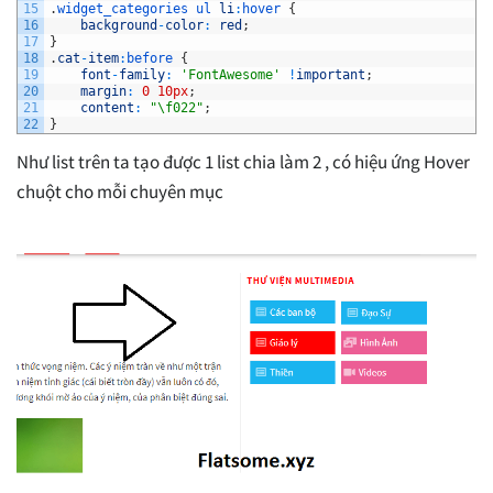
15
.
widget_categories 
ul 
li
:
hover
{
16
background
-
color
:
red
;
17
}
18
.
cat
-
item
:
before
{
19
font
-
family
:
'FontAwesome'
!
important
;
20
margin
:
0
10px
;
21
content
:
"\f022"
;
22
}
Như list trên ta tạo được 1 list chia làm 2 , có hiệu ứng Hover
chuột cho mỗi chuyên mục