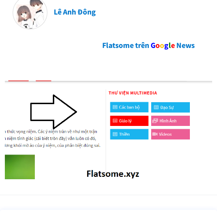
Lê Anh Đông
Flatsome trên
G
o
o
g
l
e
News