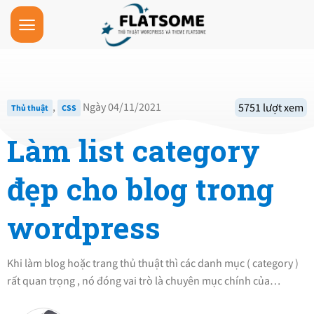
Skip
to
content
,
Ngày 04/11/2021
5751 lượt xem
Thủ thuật
CSS
Làm list category
đẹp cho blog trong
wordpress
Khi làm blog hoặc trang thủ thuật thì các danh mục ( category )
rất quan trọng , nó đóng vai trò là chuyên mục chính của…