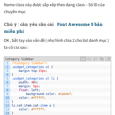
Name class này được sắp xêp theo dạng class – Số ID của
chuyên mục
Chú ý
:
cần yêu cầu cài
Font Awesome 5 bản
miễn phí
OK , bắt tay vào vấn đề ( như hình chia 2 cho list danh mục )
ta có css sau :
Category Sidebar
1
/*Category Sidebar*/
2
.
widget_categories 
ul
{
3
margin
-
top
:
15px
;
4
}
5
.
widget_categories 
ul
li
{
6
width
:
46
%
;
7
margin
:
5px
;
8
float
:
left
;
9
background
-
color
:
#1ab4ef;
10
color
:
#ffffff;
11
}
12
li
.
cat
-
item
.
cat
-
item
a
{
13
color
:
#ffffff;
14
}