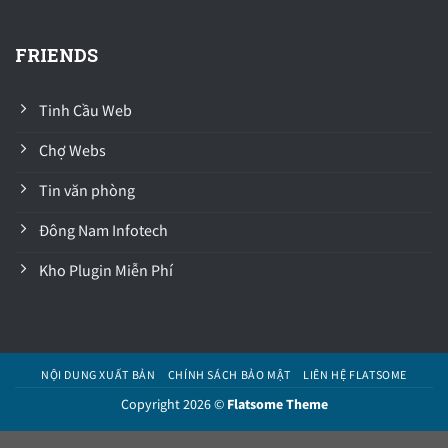
FRIENDS
Tinh Cầu Web
Chợ Webs
Tin văn phòng
Đông Nam Infotech
Kho Plugin Miễn Phí
NỘI DUNG XUẤT BẢN
CHÍNH SÁCH BẢO MẬT
LIÊN HỆ FLATSOME
Copyright 2026 ©
Flatsome Theme