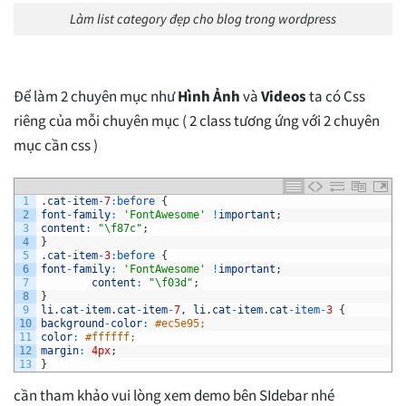
Làm list category đẹp cho blog trong wordpress
Để làm 2 chuyên mục như
Hình Ảnh
và
Videos
ta có Css
riêng của mỗi chuyên mục ( 2 class tương ứng với 2 chuyên
mục cần css )
1
.
cat
-
item
-
7
:
before
{
2
font
-
family
:
'FontAwesome'
!
important
;
3
content
:
"\f87c"
;
4
}
5
.
cat
-
item
-
3
:
before
{
6
font
-
family
:
'FontAwesome'
!
important
;
7
content
:
"\f03d"
;
8
}
9
li
.
cat
-
item
.
cat
-
item
-
7
,
li
.
cat
-
item
.
cat
-
item
-
3
{
10
background
-
color
:
#ec5e95;
11
color
:
#ffffff;
12
margin
:
4px
;
13
}
cần tham khảo vui lòng xem demo bên SIdebar nhé