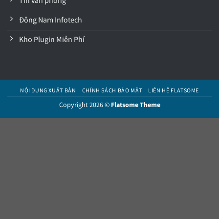
Tin văn phòng
Đông Nam Infotech
Kho Plugin Miễn Phí
NỘI DUNG XUẤT BẢN
CHÍNH SÁCH BẢO MẬT
LIÊN HỆ FLATSOME
Copyright 2026 ©
Flatsome Theme