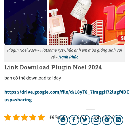
Plugin Noel 2024 – Flatsome.xyz Chúc anh em mùa giáng sinh vui
vẻ –
Hạnh Phúc
Link Download Plugin Noel 2024
bạn có thể download tại đây
https://drive.google.com/file/d/18yT8_7ImggH72lugf4
usp=sharing
Điểm 5/5 - ( Có 11 bình chọn)