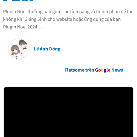
Plugin Noel thường bao gồm các tính năng và thành phần để tạo
không khí Giáng Sinh cho website hoặc ứng dụng của bạn
Plugin Noel 2024…
Lê Anh Đông
Flatsome trên
G
o
o
g
l
e
News