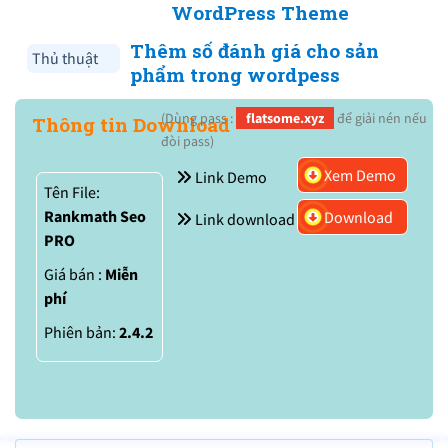
WordPress Theme
Thêm số đánh giá cho sản
Thủ thuật
phẩm trong wordpess
(Dùng pass :
flatsome.xyz
để giải nén nếu
Thông tin Download
đòi pass)
Xem Demo
Link Demo
Tên File:
Rankmath Seo
Download
Link download
PRO
Giá bán :
Miễn
phí
Phiên bản:
2.4.2