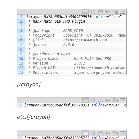
1
[crayon-6a75b685ddfe3409599910
inline
="true"
class
2
*
Rank
Math
SEO
PRO
Plugin.
3
*
4
*
@package      RANK_MATH
5
 * @copyright    Copyright (C) 2018-2020, Rank Math
6
 * @link         https://rankmath.com
7
 * @since        2.0.0
8
 *
9
 * @wordpress-plugin
10
 * Plugin Name:       Rank Math SEO PRO
11
 * Version:           2.0.2
12
 * Plugin URI:        https://rankmath.com/wordpres
13
 * Description:       Super-charge your website’s S
[/crayon]
1
[crayon-6a75b685ddfef105578321
inline
="true"
class
=
etc.[/crayon]
1
[crayon-6a75b685ddffa232985723
inline
="true"
class
=