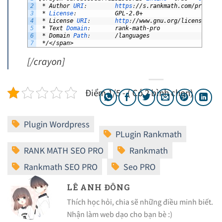
2
*
Author
URI
:
https
:
//s.rankmath.com/pro
3
*
License
:
GPL-2.0+
4
*
License
URI
:
http
:
//www.gnu.org/licenses/gp
5
*
Text
Domain
:
rank-math-pro
6
*
Domain
Path
:
/languages
7
*/</span>
[/crayon]
Điểm 1/5 - ( Có 2 bình chọn)
LÊ ANH ĐÔNG
Thích học hỏi, chia sẽ những điều minh biết.
Nhận làm web dạo cho bạn bè :)