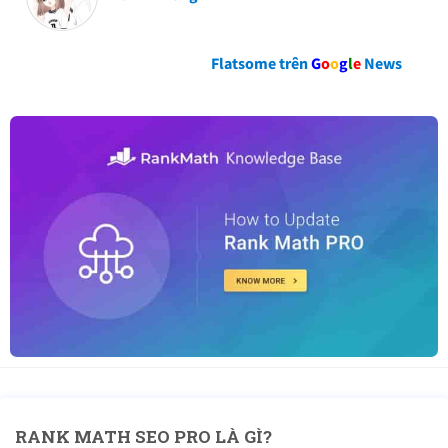
Flatsome trên
G
o
o
g
l
e
News
RANK MATH SEO PRO
LÀ GÌ?