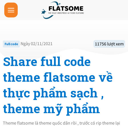
Skip
to
content
Ngày 02/11/2021
11756 lượt xem
Full code
Share full code
theme flatsome về
thực phẩm sạch ,
theme mỹ phẩm
Theme flatsome là theme quốc dân rồi , trước có rip theme lại