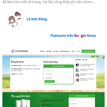
để làm cho một số trang , bỏ lâu cũng thấy phí nên share…
Lê Anh Đông
Flatsome trên
G
o
o
g
l
e
News