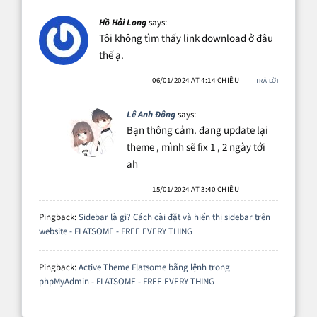
Hồ Hải Long
says:
Tôi không tìm thấy link download ở đâu
thế ạ.
06/01/2024 AT 4:14 CHIỀU
TRẢ LỜI
Lê Anh Đông
says:
Bạn thông cảm. đang update lại
theme , mình sẽ fix 1 , 2 ngày tới
ah
15/01/2024 AT 3:40 CHIỀU
Pingback:
Sidebar là gì? Cách cài đặt và hiển thị sidebar trên
website - FLATSOME - FREE EVERY THING
Pingback:
Active Theme Flatsome bằng lệnh trong
phpMyAdmin - FLATSOME - FREE EVERY THING