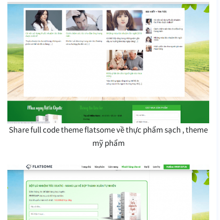
Share full code theme flatsome về thực phẩm sạch , theme
mỹ phẩm