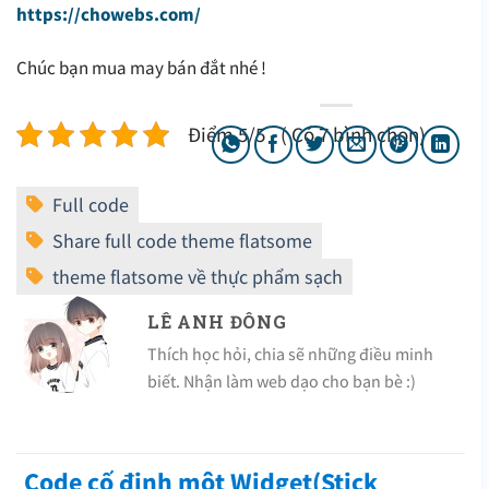
https://chowebs.com/
Chúc bạn mua may bán đắt nhé !
Điểm 5/5 - ( Có 7 bình chọn)
LÊ ANH ĐÔNG
Thích học hỏi, chia sẽ những điều minh
biết. Nhận làm web dạo cho bạn bè :)
Code cố định một Widget(Stick