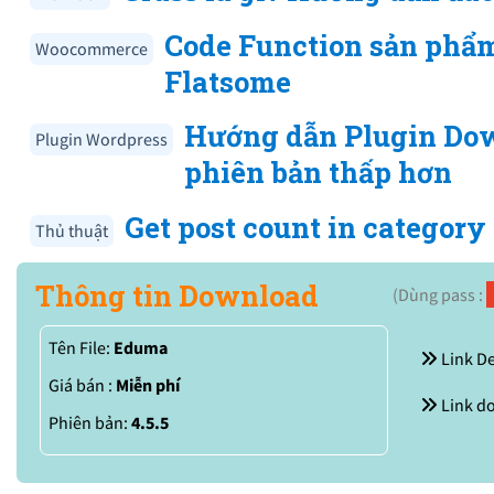
Code Function sản phẩm
Woocommerce
Flatsome
Hướng dẫn Plugin Do
Plugin Wordpress
phiên bản thấp hơn
Get post count in categor
Thủ thuật
Thông tin Download
(Dùng pass :
Tên File:
Eduma
Link D
Giá bán :
Miễn phí
Link d
Phiên bản:
4.5.5