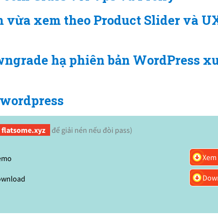
 vừa xem theo Product Slider và U
wngrade hạ phiên bản WordPress x
y wordpress
flatsome.xyz
để giải nén nếu đòi pass)
Xem
emo
Dow
ownload