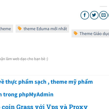
Nhận làm web dạo cho bạn bè :)
 về thực phẩm sạch , theme mỹ phẩm
nh trong phpMyAdmin
 coin Grass với Vps và Proxy