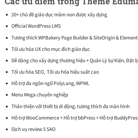
Các ưu điểm trong Theme Edum
20+ chủ đề giáo dục mầm non được xây dựng
Official WordPress LMS
Tương thích WPBakery Page Builder & SiteOrigin & Element
Tối ưu hóa UX cho mục đích giáo dục
Dễ dàng cho xây dựng thương hiệu + Quản Lý Sự Kiện, Đặt l
Tối ưu hóa SEO, Tối ưu hóa hiệu suất cao
Hỗ trợ đa ngôn ngữ PolyLang, WPML
Menu Mega chuyên nghiệp
Thân thiện với thiết bị di động, tương thích đa màn hình
Hỗ trợ WooCommerce + Hỗ trợ bbPress + Hỗ trợ BuddyPres
Dịch vụ review 5 SAO