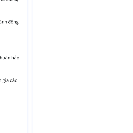
hành động
ị hoàn hảo
m gia các