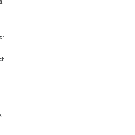
a
or
ịch
s