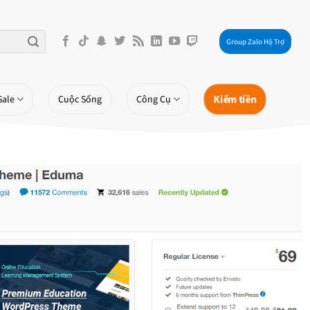
Group Zalo Hộ Trợ
Kiếm tiền
Sale
Cuộc Sống
Công Cụ