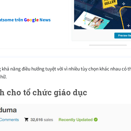
atsome trên
G
o
o
g
l
e
News
hả năng điều hướng tuyệt vời vì nhiều tùy chọn khác nhau có t
chữ.
 cho tổ chức giáo dục