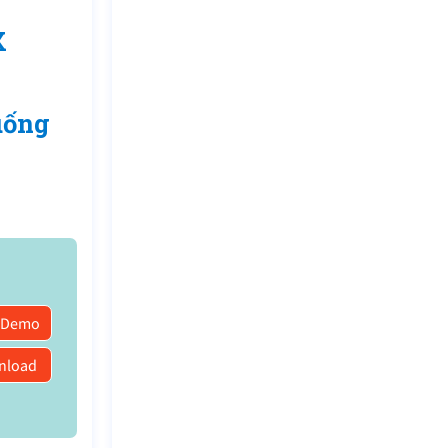
X
uống
 Demo
nload