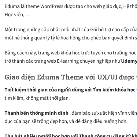
Eduma là theme WordPress được tạo cho web giáo dục, Hệ thố
Học viện,…
Một trong những cập nhật mới nhất của Gói bổ trợ cao cấp của
một hệ thống quản lý tỷ lệ hoa hồng cho phép bạn quyết định s
Bằng cách này, trang web khóa học trực tuyến cho trường học
trở thành các trang web E-learning chuyên nghiệp như
Udemy
Giao diện Eduma Theme với UX/UI được 
Tiết kiệm thời gian của người dùng với Tìm kiếm khóa họ
tìm kiếm, không mất thời gian.
Thanh bên thông minh dính
: đảm bảo sự xuất hiện vĩnh viễ
dục của bạn sẽ trông đẹp hơn, và dễ dàng điều hướng hơn.
Thu hút nhiều người học hơn với Thanh công cụ đăng ký k