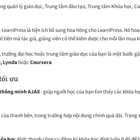
ng quản lý giáo dục, Trung tâm đào tạo, Trung tâm Khóa học, C
 LearnPress là tiện ích bổ sung hoa hồng cho LearnPress. Nó ho
ố tiền mà tác giả, giảng viên có thể kiếm được cho mỗi lần mua 
, trường đại học hoặc trung tâm giáo dục của bạn là một bước g
, Lynda
hoặc
Coursera
.
tối ưu
c thông minh AJAX
: giúp người học của bạn tìm thấy các khóa h
n của thanh bên, trong trường hợp nội dung chính quá dài. Trang
hóa học
dính: thanh công cụ đăng ký khóa học dính luôn ở đó để t