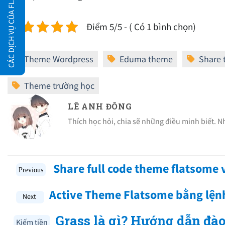
CÁC DỊCH VỤ CỦA FLATSOME.XYZ
Điểm 5/5 - ( Có 1 bình chọn)
LÊ ANH ĐÔNG
Thích học hỏi, chia sẽ những điều minh biết. 
Share full code theme flatsome
Active Theme Flatsome bằng lệ
Grass là gì? Hướng dẫn đào
Kiếm tiền