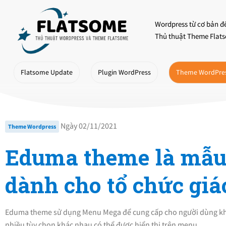
Skip
to
Wordpress từ cơ bản đ
content
Thủ thuật Theme Flats
Flatsome Update
Plugin WordPress
Theme WordPre
Ngày 02/11/2021
Theme Wordpress
Eduma theme là mẫu
dành cho tổ chức giá
Eduma theme sử dụng Menu Mega để cung cấp cho người dùng khả
nhiều tùy chọn khác nhau có thể được hiển thị trên menu…