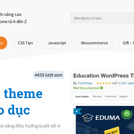
ến nâng cao
ome từ A đến Z
ss
CSS Tips
Javascript
Woocommerce
Gift – 
4459 lượt xem
 theme
o dục
 năng điều hướng tuyệt vời vì