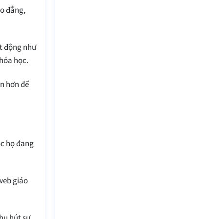
ao đẳng,
ạt động như
khóa học.
ần hơn để
ọc họ đang
 web giáo
hu hút sự