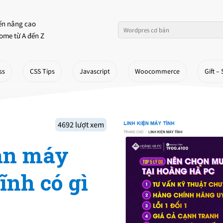
ến nâng cao
ome từ A đến Z
ss
CSS Tips
Javascript
Woocommerce
Gift – 
4692 lượt xem
án máy
ĩnh có gì