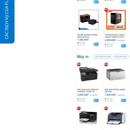
CÁC DỊCH VỤ CỦA FLATSOME.XYZ