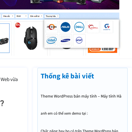
Thống kê bài viết
ợ Web vừa
Theme WordPress bán máy tính – Máy tính Hà
?
Tĩnh có gì hay ho ?
anh em có thể xem demo tại :
https://maytinhhatinh.com
Chức năng hay ho có trên Theme WordPress bán