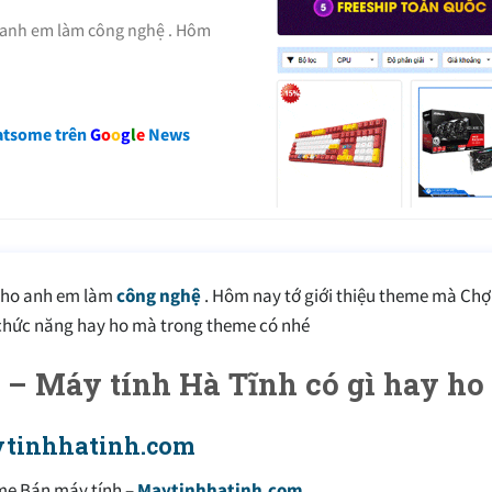
 anh em làm công nghệ . Hôm
atsome trên
G
o
o
g
l
e
News
 cho anh em làm
công nghệ
. Hôm nay tớ giới thiệu theme mà Ch
chức năng hay ho mà trong theme có nhé
– Máy tính Hà Tĩnh có gì hay ho 
ytinhhatinh.com
me Bán máy tính –
Maytinhhatinh.com