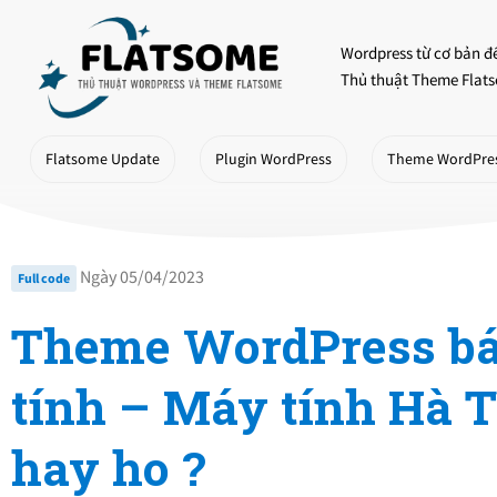
Skip
to
Wordpress từ cơ bản đ
content
Thủ thuật Theme Flats
Flatsome Update
Plugin WordPress
Theme WordPre
Ngày 05/04/2023
Full code
Theme WordPress b
tính – Máy tính Hà T
hay ho ?