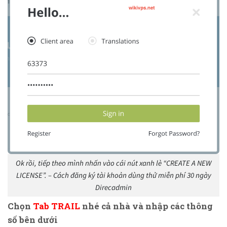
Ok rồi, tiếp theo mình nhấn vào cái nút xanh lè “CREATE A NEW
LICENSE”. – Cách đăng ký tài khoản dùng thử miễn phí 30 ngày
Direcadmin
Chọn
Tab TRAIL
nhé cả nhà và nhập các thông
số bên dưới