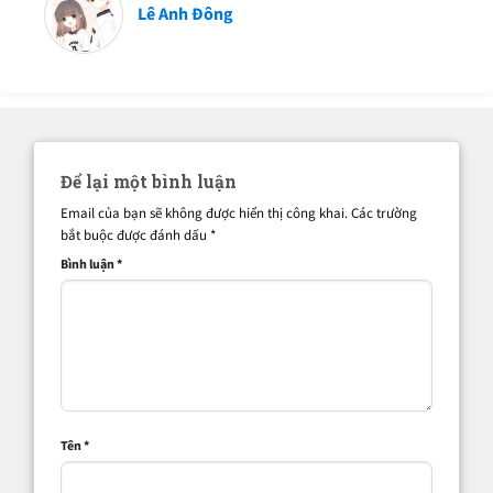
Lê Anh Đông
Để lại một bình luận
Email của bạn sẽ không được hiển thị công khai.
Các trường
bắt buộc được đánh dấu
*
Bình luận
*
Tên
*