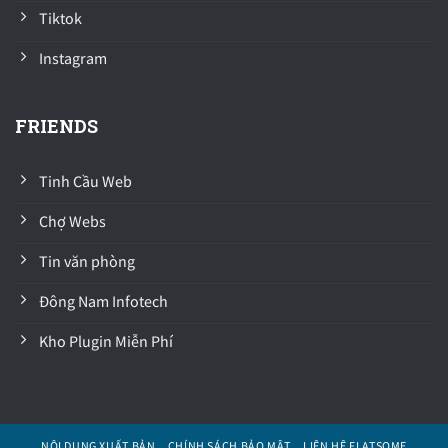
Tiktok
Instagram
FRIENDS
Tinh Cầu Web
Chợ Webs
Tin văn phòng
Đông Nam Infotech
Kho Plugin Miễn Phí
NỘI DUNG XUẤT BẢN
CHÍNH SÁCH BẢO MẬT
LIÊN HỆ FLATSOME