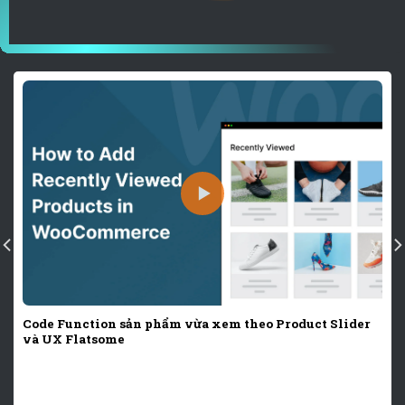
Code Function sản phẩm vừa xem theo Product Slider
và UX Flatsome