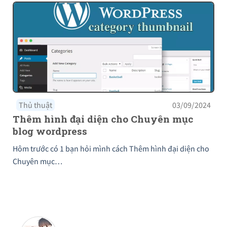
Thủ thuật
03/09/2024
Thêm hình đại diện cho Chuyên mục
blog wordpress
Hôm trước có 1 bạn hỏi mình cách Thêm hình đại diện cho
Chuyên mục…