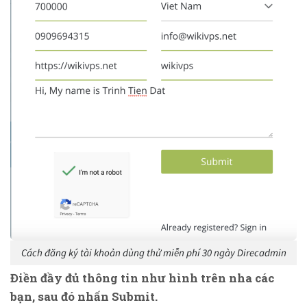
Cách đăng ký tài khoản dùng thử miễn phí 30 ngày Direcadmin
Điền đầy đủ thông tin như hình trên nha các
bạn, sau đó nhấn Submit.