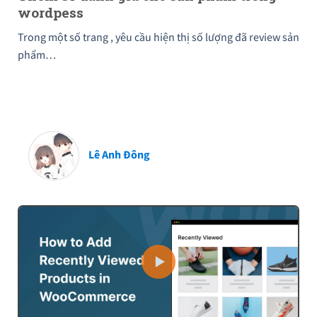
wordpess
Trong một số trang , yêu cầu hiện thị số lượng đã review sản
phẩm…
Lê Anh Đông