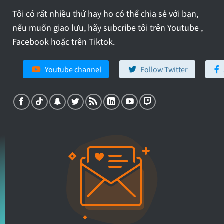
Tôi có rất nhiều thứ hay ho có thể chia sẻ với bạn,
nếu muốn giao lưu, hãy subcribe tôi trên Youtube ,
Facebook hoặc trên Tiktok.
Youtube channel
Follow Twitter