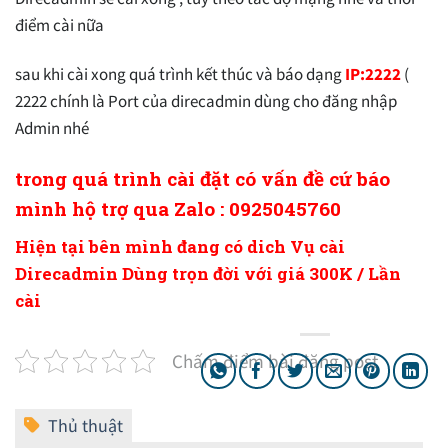
điểm cài nữa
sau khi cài xong quá trình kết thúc và báo dạng
IP:2222
(
2222 chính là Port của direcadmin dùng cho đăng nhập
Admin nhé
trong quá trình cài đặt có vấn đề cứ báo
mình hộ trợ qua Zalo : 0925045760
Hiện tại bên mình đang có dich Vụ cài
Direcadmin Dùng trọn đời với giá 300K / Lần
cài
Chấm điểm bài đăng post